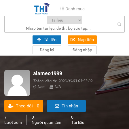
Danh mục
Tải lên
Nạp tiền
Đăng ký
Đăng nhập
alameo1999
Thành viên từ: 2026-06-03 03:53:09
Nam
N/A
Theo dõi
0
Tin nhắn
7
0
0
Lượt xem
Người quan tâm
Tài liệu