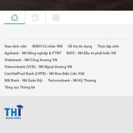
Giao dịch viên
QHKH Cá nhân-RM
Hỗ trợ tín dụng
Thực tập sinh
Agribank - NH Nông nghiệp & PTNT
BIDV - NH Đầu tư phát triển VN
Vietinbank - NH Công thương VN
Vietcombank (VCB) - NH Ngoại thương VN
LienVietPost Bank (LVPB) - NH Bưu Điện Liên Việt
MB Bank - NH Quân Đội
Techcombank - NH Kỹ Thương
Tổng cục Thống kê