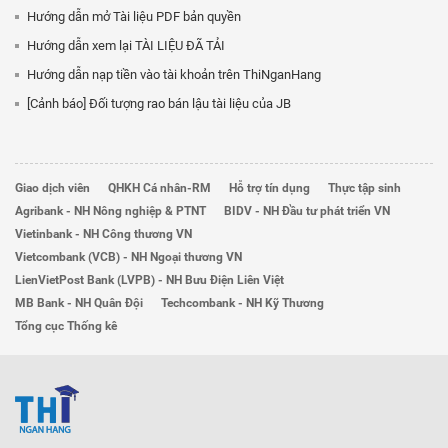
Hướng dẫn mở Tài liệu PDF bản quyền
Hướng dẫn xem lại TÀI LIỆU ĐÃ TẢI
Hướng dẫn nạp tiền vào tài khoản trên ThiNganHang
[Cảnh báo] Đối tượng rao bán lậu tài liệu của JB
Giao dịch viên
QHKH Cá nhân-RM
Hỗ trợ tín dụng
Thực tập sinh
Agribank - NH Nông nghiệp & PTNT
BIDV - NH Đầu tư phát triển VN
Vietinbank - NH Công thương VN
Vietcombank (VCB) - NH Ngoại thương VN
LienVietPost Bank (LVPB) - NH Bưu Điện Liên Việt
MB Bank - NH Quân Đội
Techcombank - NH Kỹ Thương
Tổng cục Thống kê