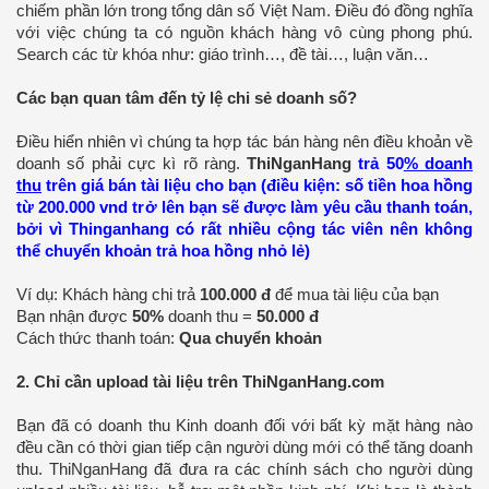
chiếm phần lớn trong tổng dân số Việt Nam. Điều đó đồng nghĩa
với việc chúng ta có nguồn khách hàng vô cùng phong phú.
Search các từ khóa như: giáo trình…, đề tài…, luận văn…
Các bạn quan tâm đến tỷ lệ chi sẻ doanh số?
Điều hiển nhiên vì chúng ta hợp tác bán hàng nên điều khoản về
doanh số phải cực kì rõ ràng.
ThiNganHang
trả 50
% doanh
thu
trên giá bán tài liệu cho bạn (điều kiện: số tiền hoa hồng
từ 200.000 vnd trở lên bạn sẽ được làm yêu cầu thanh toán,
bởi vì Thinganhang có rất nhiều cộng tác viên nên không
thể chuyển khoản trả hoa hồng nhỏ lẻ)
Ví dụ: Khách hàng chi trả
100.000 đ
để mua tài liệu của bạn
Bạn nhận được
50%
doanh thu =
50.000 đ
Cách thức thanh toán:
Qua chuyển khoản
2. Chỉ cần upload tài liệu trên ThiNganHang.com
Bạn đã có doanh thu Kinh doanh đối với bất kỳ mặt hàng nào
đều cần có thời gian tiếp cận người dùng mới có thể tăng doanh
thu. ThiNganHang đã đưa ra các chính sách cho người dùng