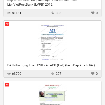
LienVietPostBank (LVPB) 2012
81181
303
0
Đề thi tín dụng Loan CSR vào ACB (Full) (kèm Đáp án chi tiết)
63799
297
0