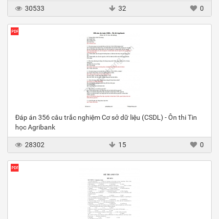
30533
32
0
Đáp án 356 câu trắc nghiệm Cơ sở dữ liệu (CSDL) - Ôn thi Tin
học Agribank
28302
15
0