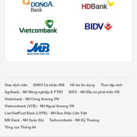
Giao dịch viên
QHKH Cá nhân-RM
Hỗ trợ tín dụng
Thực tập sinh
Agribank - NH Nông nghiệp & PTNT
BIDV - NH Đầu tư phát triển VN
Vietinbank - NH Công thương VN
Vietcombank (VCB) - NH Ngoại thương VN
LienVietPost Bank (LVPB) - NH Bưu Điện Liên Việt
MB Bank - NH Quân Đội
Techcombank - NH Kỹ Thương
Tổng cục Thống kê