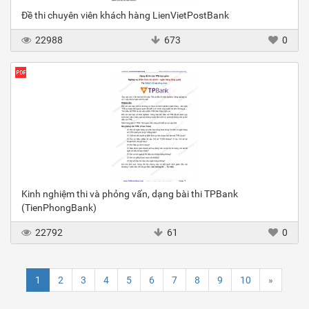
Đề thi chuyên viên khách hàng LienVietPostBank
22988
673
0
Kinh nghiệm thi và phỏng vấn, dạng bài thi TPBank
(TienPhongBank)
22792
61
0
1
2
3
4
5
6
7
8
9
10
»