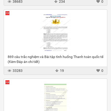
38683
234
0
869 câu trắc nghiệm và Bài tập tình huống Thanh toán quốc tế
(Kèm Đáp án chi tiết)
33283
19
0