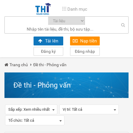
Danh mục
Tải lên
Nạp tiền
Đăng ký
Đăng nhập
Trang chủ
Đề thi - Phỏng vấn
Đề thi - Phỏng vấn
Sắp xếp:
Xem nhiều nhất
Vị trí:
Tất cả
Tổ chức:
Tất cả