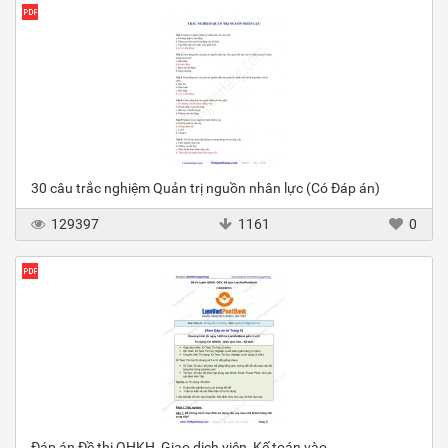
30 câu trắc nghiệm Quản trị nguồn nhân lực (Có Đáp án)
129397
1161
0
Đáp án Đề thi QHKH, Giao dịch viên, Kế toán vào