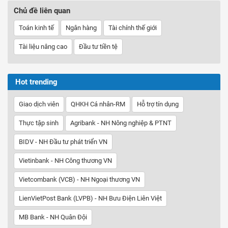
Chủ đề liên quan
Toán kinh tế
Ngân hàng
Tài chính thế giới
Tài liệu nâng cao
Đầu tư tiền tệ
Hot trending
Giao dịch viên
QHKH Cá nhân-RM
Hỗ trợ tín dụng
Thực tập sinh
Agribank - NH Nông nghiệp & PTNT
BIDV - NH Đầu tư phát triển VN
Vietinbank - NH Công thương VN
Vietcombank (VCB) - NH Ngoại thương VN
LienVietPost Bank (LVPB) - NH Bưu Điện Liên Việt
MB Bank - NH Quân Đội