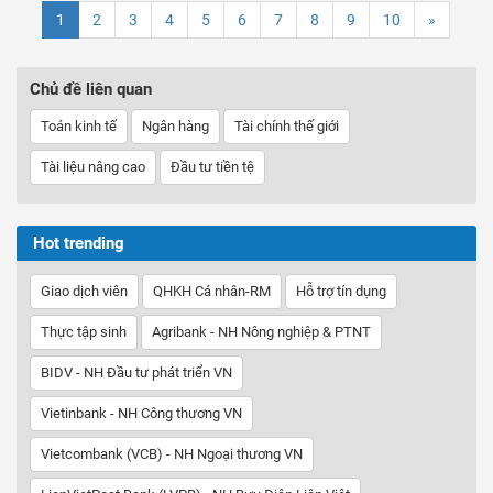
1
2
3
4
5
6
7
8
9
10
»
Chủ đề liên quan
Toán kinh tế
Ngân hàng
Tài chính thế giới
Tài liệu nâng cao
Đầu tư tiền tệ
Hot trending
Giao dịch viên
QHKH Cá nhân-RM
Hỗ trợ tín dụng
Thực tập sinh
Agribank - NH Nông nghiệp & PTNT
BIDV - NH Đầu tư phát triển VN
Vietinbank - NH Công thương VN
Vietcombank (VCB) - NH Ngoại thương VN