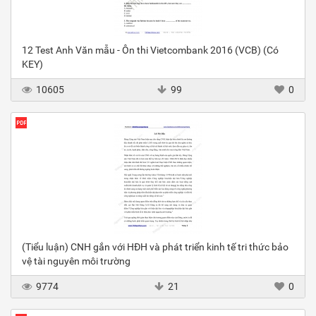
12 Test Anh Văn mẫu - Ôn thi Vietcombank 2016 (VCB) (Có
KEY)
10605
99
0
(Tiểu luận) CNH gắn với HĐH và phát triển kinh tế tri thức bảo
vệ tài nguyên môi trường
9774
21
0