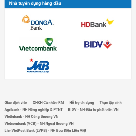
Nhà tuyển dụng hàng đầu
Giao dịch viên
QHKH Cá nhân-RM
Hỗ trợ tín dụng
Thực tập sinh
Agribank - NH Nông nghiệp & PTNT
BIDV - NH Đầu tư phát triển VN
Vietinbank - NH Công thương VN
Vietcombank (VCB) - NH Ngoại thương VN
LienVietPost Bank (LVPB) - NH Bưu Điện Liên Việt