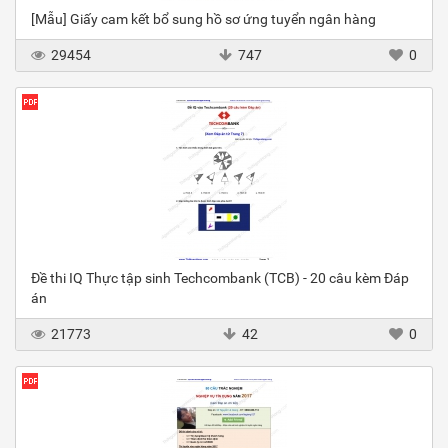
[Mẫu] Giấy cam kết bổ sung hồ sơ ứng tuyển ngân hàng
29454
747
0
Đề thi IQ Thực tập sinh Techcombank (TCB) - 20 câu kèm Đáp
án
21773
42
0