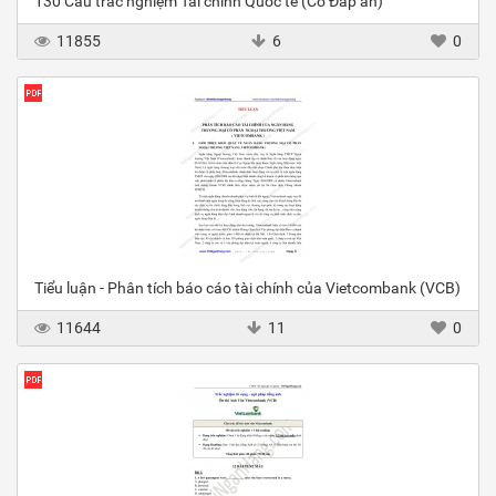
130 Câu trắc nghiệm Tài chính Quốc tế (Có Đáp án)
11855
6
0
Tiểu luận - Phân tích báo cáo tài chính của Vietcombank (VCB)
11644
11
0