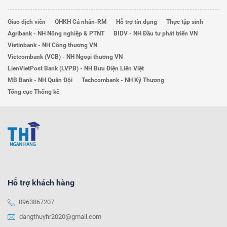
Giao dịch viên
QHKH Cá nhân-RM
Hỗ trợ tín dụng
Thực tập sinh
Agribank - NH Nông nghiệp & PTNT
BIDV - NH Đầu tư phát triển VN
Vietinbank - NH Công thương VN
Vietcombank (VCB) - NH Ngoại thương VN
LienVietPost Bank (LVPB) - NH Bưu Điện Liên Việt
MB Bank - NH Quân Đội
Techcombank - NH Kỹ Thương
Tổng cục Thống kê
Hỗ trợ khách hàng
0963867207
dangthuyhr2020@gmail.com