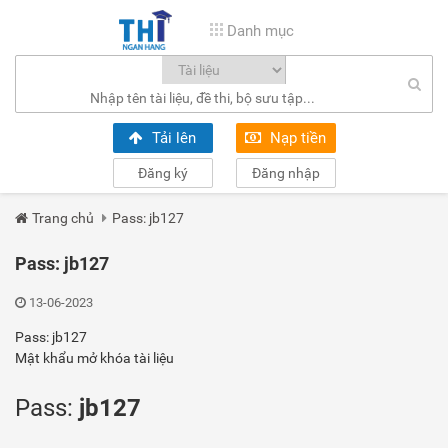
Danh mục
Tải lên
Nạp tiền
Đăng ký
Đăng nhập
Trang chủ
Pass: jb127
Pass: jb127
13-06-2023
Pass: jb127
Mật khẩu mở khóa tài liệu
Pass:
jb127