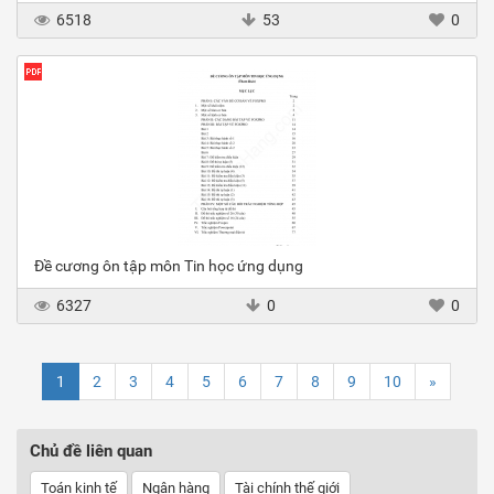
6518
53
0
Đề cương ôn tập môn Tin học ứng dụng
6327
0
0
1
2
3
4
5
6
7
8
9
10
»
Chủ đề liên quan
Toán kinh tế
Ngân hàng
Tài chính thế giới