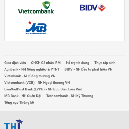
Giao dịch viên
QHKH Cá nhân-RM
Hỗ trợ tín dụng
Thực tập sinh
Agribank - NH Nông nghiệp & PTNT
BIDV - NH Đầu tư phát triển VN
Vietinbank - NH Công thương VN
Vietcombank (VCB) - NH Ngoại thương VN
LienVietPost Bank (LVPB) - NH Bưu Điện Liên Việt
MB Bank - NH Quân Đội
Techcombank - NH Kỹ Thương
Tổng cục Thống kê