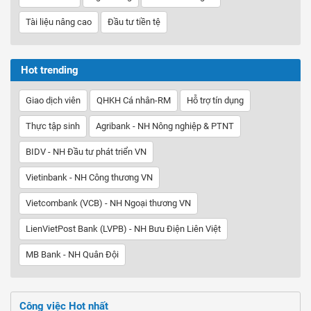
Tài liệu nâng cao
Đầu tư tiền tệ
Hot trending
Giao dịch viên
QHKH Cá nhân-RM
Hỗ trợ tín dụng
Thực tập sinh
Agribank - NH Nông nghiệp & PTNT
BIDV - NH Đầu tư phát triển VN
Vietinbank - NH Công thương VN
Vietcombank (VCB) - NH Ngoại thương VN
LienVietPost Bank (LVPB) - NH Bưu Điện Liên Việt
MB Bank - NH Quân Đội
Công việc Hot nhất