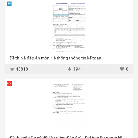
Đề thi và đáp án môn Hệ thống thông tin kế toán
43818
194
0
Đề thi môn Cơ sở dữ liệu (kèm Đáp án) - Đại học Sư phạm kỹ