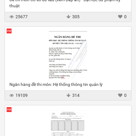
thuật
25677
305
0
Ngân hàng đề thi môn: Hệ thống thông tin quản lý
19109
314
0