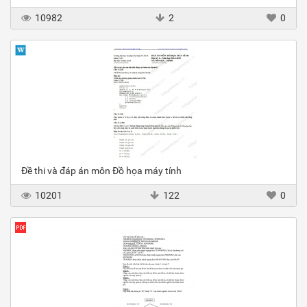
10982
2
0
Đề thi và đáp án môn Đồ họa máy tính
10201
122
0