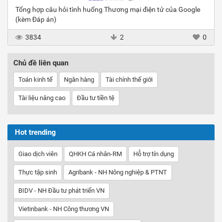
Tổng hợp câu hỏi tình huống Thương mại điện tử của Google
(kèm Đáp án)
3834
2
0
Chủ đề liên quan
Toán kinh tế
Ngân hàng
Tài chính thế giới
Tài liệu nâng cao
Đầu tư tiền tệ
Hot trending
Giao dịch viên
QHKH Cá nhân-RM
Hỗ trợ tín dụng
Thực tập sinh
Agribank - NH Nông nghiệp & PTNT
BIDV - NH Đầu tư phát triển VN
Vietinbank - NH Công thương VN