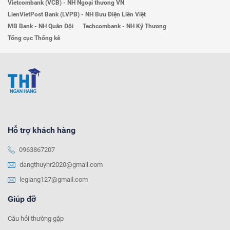
Vietcombank (VCB) - NH Ngoại thương VN
LienVietPost Bank (LVPB) - NH Bưu Điện Liên Việt
MB Bank - NH Quân Đội
Techcombank - NH Kỹ Thương
Tổng cục Thống kê
Hỗ trợ khách hàng
0963867207
dangthuyhr2020@gmail.com
legiang127@gmail.com
Giúp đỡ
Câu hỏi thường gặp