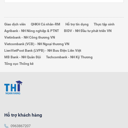
Giao dịch viên
QHKH Cá nhân-RM
Hỗ trợ tín dụng
Thực tập sinh
Agribank - NH Nông nghiệp & PTNT
BIDV - NH Đầu tư phát triển VN
Vietinbank - NH Công thương VN
Vietcombank (VCB) - NH Ngoại thương VN
LienVietPost Bank (LVPB) - NH Bưu Điện Liên Việt
MB Bank - NH Quân Đội
Techcombank - NH Kỹ Thương
Tổng cục Thống kê
Hỗ trợ khách hàng
0963867207