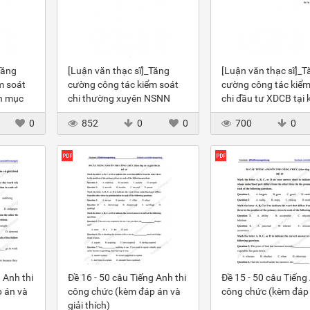
Tăng
[Luận văn thạc sĩ]_Tăng
[Luận văn thạc sĩ]_T
m soát
cường công tác kiểm soát
cường công tác kiểm
nh mục
chi thường xuyên NSNN
chi đầu tư XDCB tại 
ho bạc
qua Kho bạc NN huyện Hạ
NN huyện Thanh Ba,
0
852
0
0
700
0
Hòa
Thọ
 Anh thi
Đề 16 - 50 câu Tiếng Anh thi
Đề 15 - 50 câu Tiếng 
 án và
công chức (kèm đáp án và
công chức (kèm đáp
giải thích)