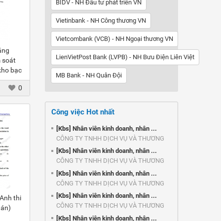
BIDV - NH Đầu tư phát triển VN
Vietinbank - NH Công thương VN
Vietcombank (VCB) - NH Ngoại thương VN
ăng
LienVietPost Bank (LVPB) - NH Bưu Điện Liên Việt
 soát
kho bạc
MB Bank - NH Quân Đội
 Phú
0
Công việc Hot nhất
[Kbs] Nhân viên kinh doanh, nhân ...
CÔNG TY TNHH DỊCH VỤ VÀ THƯƠNG
MẠI ...
[Kbs] Nhân viên kinh doanh, nhân ...
CÔNG TY TNHH DỊCH VỤ VÀ THƯƠNG
MẠI ...
[Kbs] Nhân viên kinh doanh, nhân ...
CÔNG TY TNHH DỊCH VỤ VÀ THƯƠNG
MẠI ...
[Kbs] Nhân viên kinh doanh, nhân ...
Anh thi
CÔNG TY TNHH DỊCH VỤ VÀ THƯƠNG
 án)
MẠI ...
[Kbs] Nhân viên kinh doanh, nhân ...