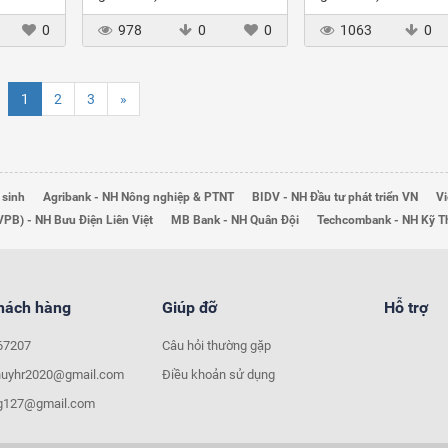
0
978
0
0
1063
0
1
2
3
»
 sinh
Agribank - NH Nông nghiệp & PTNT
BIDV - NH Đầu tư phát triển VN
Vi
VPB) - NH Bưu Điện Liên Việt
MB Bank - NH Quân Đội
Techcombank - NH Kỹ 
khách hàng
Giúp đỡ
Hỗ trợ
67207
Câu hỏi thường gặp
huyhr2020@gmail.com
Điều khoản sử dụng
ng127@gmail.com