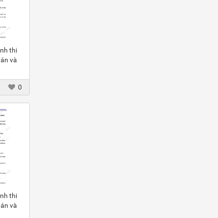
nh thi
 án và
0
nh thi
 án và