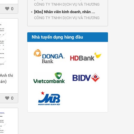
CÔNG TY TNHH DỊCH VỤ VÀ THƯƠNG
0
MẠI ...
[Kbs] Nhân viên kinh doanh, nhân ...
CÔNG TY TNHH DỊCH VỤ VÀ THƯƠNG
MẠI ...
Nhà tuyển dụng hàng đầu
Anh thi
 án)
0