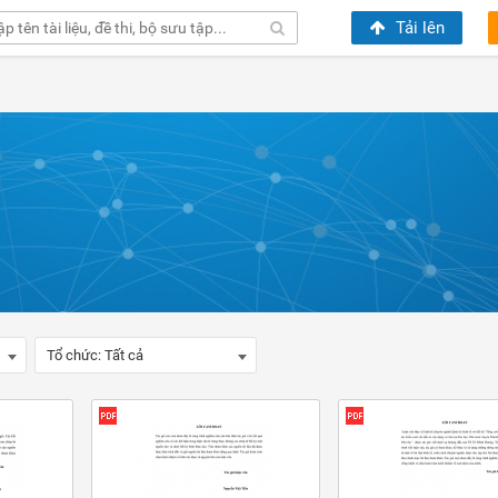
Tải lên
Tổ chức:
Tất cả