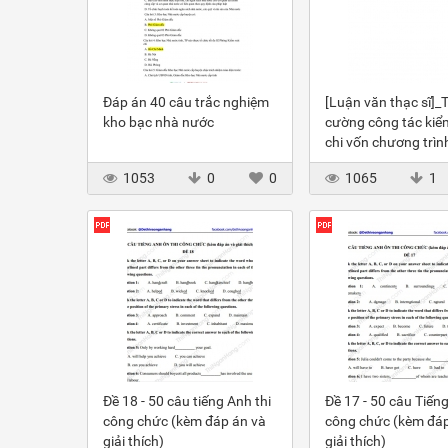
Đáp án 40 câu trắc nghiệm
[Luận văn thạc sĩ]_
kho bạc nhà nước
cường công tác kiể
chi vốn chương trì
tiêu quốc gia qua K
1053
0
0
1065
1
Nhà Nước
Đề 18 - 50 câu tiếng Anh thi
Đề 17 - 50 câu Tiếng
công chức (kèm đáp án và
công chức (kèm đáp
giải thích)
giải thích)