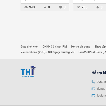
940
0
0
985
0
Giao dịch viên
QHKH Cá nhân-RM
Hỗ trợ tín dụng
Thực tập
Vietcombank (VCB) - NH Ngoại thương VN
LienVietPost Bank (L
Hỗ trợ 
09638
dangt
legia