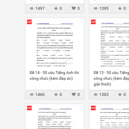
1497
0
0
1395
0
Đề 14 - 50 câu Tiếng Anh thi
Đề 13 - 50 câu Tiếng
công chức (kèm đáp án)
công chức (kèm đáp
giải thích)
1460
0
0
1363
0