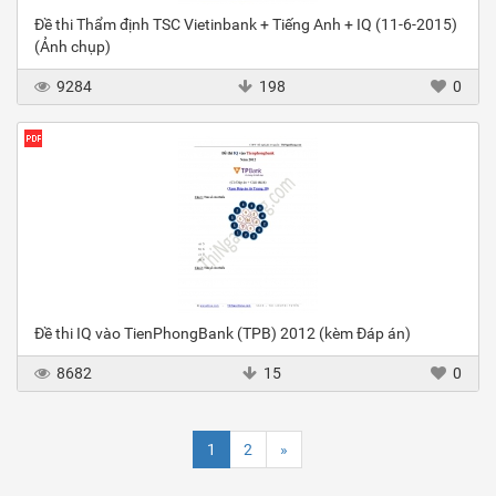
Đề thi Thẩm định TSC Vietinbank + Tiếng Anh + IQ (11-6-2015)
(Ảnh chụp)
9284
198
0
Đề thi IQ vào TienPhongBank (TPB) 2012 (kèm Đáp án)
8682
15
0
1
2
»