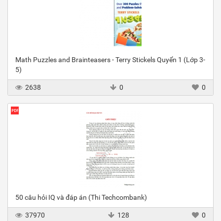
Math Puzzles and Brainteasers - Terry Stickels Quyển 1 (Lớp 3-
5)
2638
0
0
50 câu hỏi IQ và đáp án (Thi Techcombank)
37970
128
0