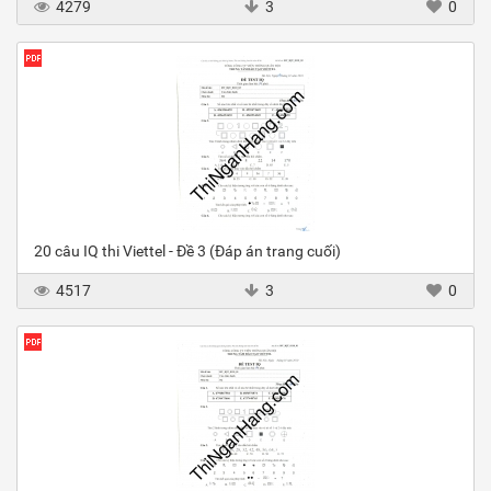
4279
3
0
20 câu IQ thi Viettel - Đề 3 (Đáp án trang cuối)
4517
3
0