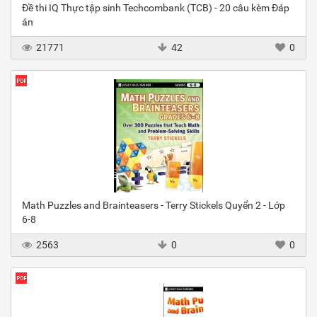
Đề thi IQ Thực tập sinh Techcombank (TCB) - 20 câu kèm Đáp
án
21771
42
0
Math Puzzles and Brainteasers - Terry Stickels Quyển 2 - Lớp
6-8
2563
0
0