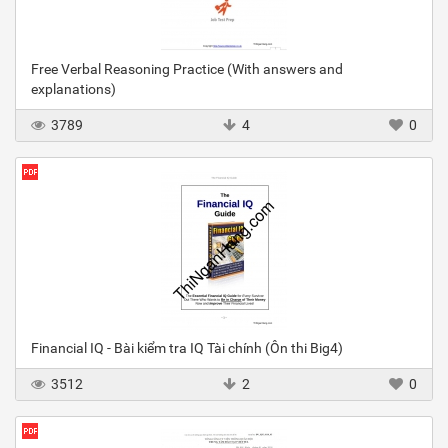
Free Verbal Reasoning Practice (With answers and
explanations)
3789
4
0
Financial IQ - Bài kiểm tra IQ Tài chính (Ôn thi Big4)
3512
2
0