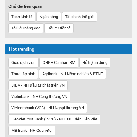
Chủ đề liên quan
Toán kinh tế
Ngân hàng
Tài chính thế giới
Tài liệu nâng cao
Đầu tư tiền tệ
Hot trending
Giao dịch viên
QHKH Cá nhân-RM
Hỗ trợ tín dụng
Thực tập sinh
Agribank - NH Nông nghiệp & PTNT
BIDV - NH Đầu tư phát triển VN
Vietinbank - NH Công thương VN
Vietcombank (VCB) - NH Ngoại thương VN
LienVietPost Bank (LVPB) - NH Bưu Điện Liên Việt
MB Bank - NH Quân Đội