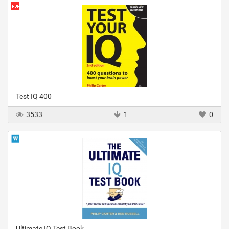
Test IQ 400
3533
1
0
Ultimate IQ Test Book