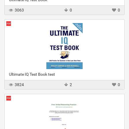
3063
0
0
Ultimate IQ Test Book test
3824
2
0