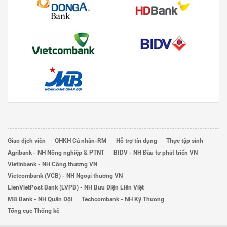
Giao dịch viên
QHKH Cá nhân-RM
Hỗ trợ tín dụng
Thực tập sinh
Agribank - NH Nông nghiệp & PTNT
BIDV - NH Đầu tư phát triển VN
Vietinbank - NH Công thương VN
Vietcombank (VCB) - NH Ngoại thương VN
LienVietPost Bank (LVPB) - NH Bưu Điện Liên Việt
MB Bank - NH Quân Đội
Techcombank - NH Kỹ Thương
Tổng cục Thống kê