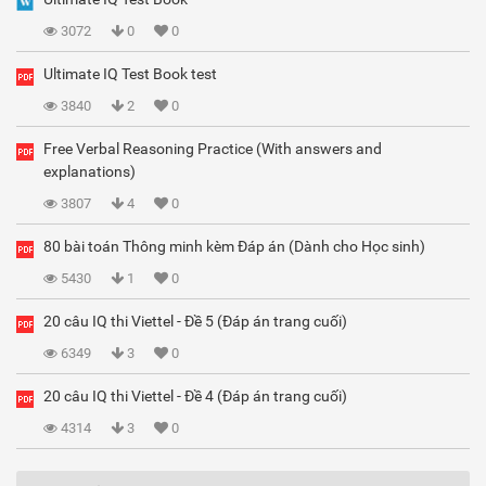
3072
0
0
Ultimate IQ Test Book test
3840
2
0
Free Verbal Reasoning Practice (With answers and
explanations)
3807
4
0
80 bài toán Thông minh kèm Đáp án (Dành cho Học sinh)
5430
1
0
20 câu IQ thi Viettel - Đề 5 (Đáp án trang cuối)
6349
3
0
20 câu IQ thi Viettel - Đề 4 (Đáp án trang cuối)
4314
3
0