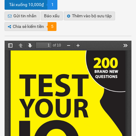
Tải xuống 10,000₫
1
Gửi tin nhắn
Báo xấu
Thêm vào bộ sưu tập
Chia sẻ kiếm tiền
5