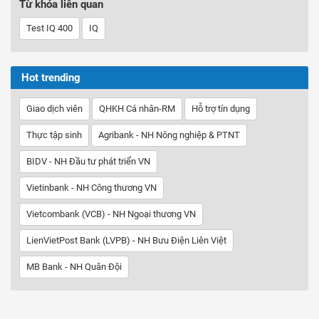
Từ khóa liên quan
Test IQ 400
IQ
Hot trending
Giao dịch viên
QHKH Cá nhân-RM
Hỗ trợ tín dụng
Thực tập sinh
Agribank - NH Nông nghiệp & PTNT
BIDV - NH Đầu tư phát triển VN
Vietinbank - NH Công thương VN
Vietcombank (VCB) - NH Ngoại thương VN
LienVietPost Bank (LVPB) - NH Bưu Điện Liên Việt
MB Bank - NH Quân Đội