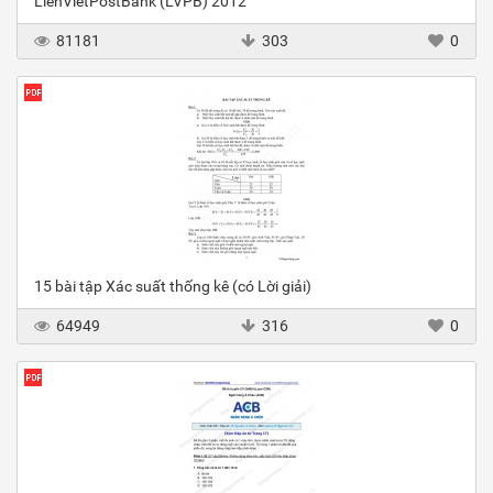
LienVietPostBank (LVPB) 2012
81181
303
0
15 bài tập Xác suất thống kê (có Lời giải)
64949
316
0