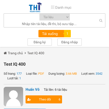
Danh mục
Tải xuống
1
Đăng ký
Đăng nhập
Trang chủ
Test IQ 400
Test IQ 400
Số trang:
177
Loại file:
PDF
Dung lượng:
3.66 MB
Lượt xem:
3542
Lượt tải:
1
Huấn Võ
Tải lên: 6 tài liệu
Theo dõi
6