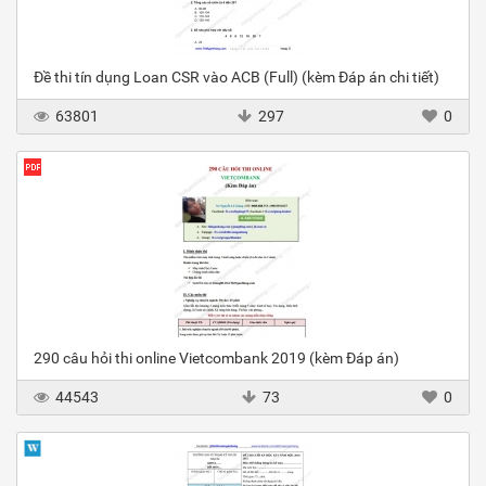
Đề thi tín dụng Loan CSR vào ACB (Full) (kèm Đáp án chi tiết)
63801
297
0
290 câu hỏi thi online Vietcombank 2019 (kèm Đáp án)
44543
73
0