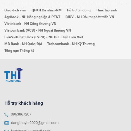
Giao dịch viên
QHKH Cá nhân-RM
Hỗ trợ tín dụng
Thực tập sinh
Agribank - NH Nông nghiệp & PTNT
BIDV - NH Đầu tư phát triển VN
Vietinbank - NH Công thương VN
Vietcombank (VCB) - NH Ngoại thương VN
LienVietPost Bank (LVPB) - NH Bưu Điện Liên Việt
MB Bank - NH Quân Đội
Techcombank - NH Kỹ Thương
Tổng cục Thống kê
Hỗ trợ khách hàng
0963867207
dangthuyhr2020@gmail.com