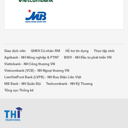
Giao dịch viên
QHKH Cá nhân-RM
Hỗ trợ tín dụng
Thực tập sinh
Agribank - NH Nông nghiệp & PTNT
BIDV - NH Đầu tư phát triển VN
Vietinbank - NH Công thương VN
Vietcombank (VCB) - NH Ngoại thương VN
LienVietPost Bank (LVPB) - NH Bưu Điện Liên Việt
MB Bank - NH Quân Đội
Techcombank - NH Kỹ Thương
Tổng cục Thống kê