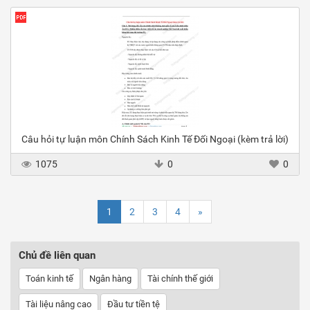
Câu hỏi tự luận môn Chính Sách Kinh Tế Đối Ngoại (kèm trả lời)
1075
0
0
1
2
3
4
»
Chủ đề liên quan
Toán kinh tế
Ngân hàng
Tài chính thế giới
Tài liệu nâng cao
Đầu tư tiền tệ