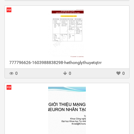
777796626-1603988838298-hethonglythuyetqtrr
0
0
0