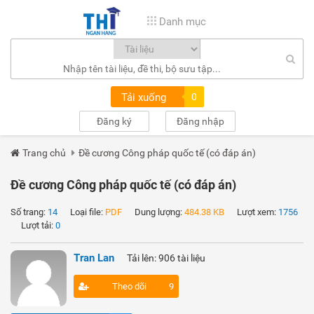
Danh mục
Tải xuống
0
Đăng ký
Đăng nhập
Trang chủ
Đề cương Công pháp quốc tế (có đáp án)
Đề cương Công pháp quốc tế (có đáp án)
Số trang:
14
Loại file:
PDF
Dung lượng:
484.38 KB
Lượt xem:
1756
Lượt tải:
0
Tran Lan
Tải lên: 906 tài liệu
Theo dõi
9