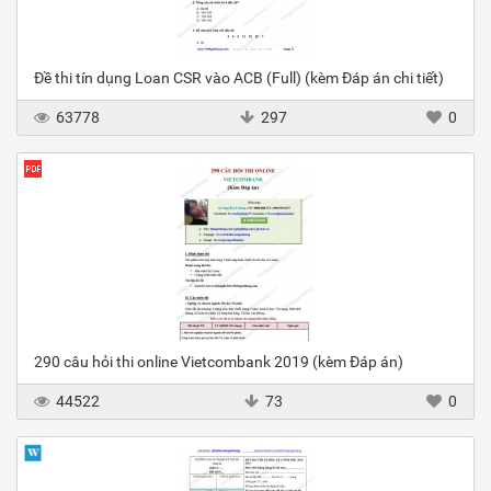
Đề thi tín dụng Loan CSR vào ACB (Full) (kèm Đáp án chi tiết)
63778
297
0
290 câu hỏi thi online Vietcombank 2019 (kèm Đáp án)
44522
73
0