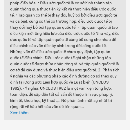
pháp điển hóa. • Điều ước quốc tế là cơ sở hình thành tập
quán thông qua thực tiễn ký kết và thực hiện điều ước quốc
tế. • Tập quán có thể bị thay đổi, huỷ bỏ bởi điều ước quốc tế
và cá biệt, cũng có thể có trường hợp, điều ước quốc tế bị
thay đổi huỷ bỏ bởi tập quán quốc tế. • Tập quán quốc tế tạo
điều kiện mở rộng hiệu lực của điều ước quốc tế Như vậy, điều
ước quốc tế và tập quán quốc tế cùng bổ sung cho nhau để
điều chỉnh các vấn đề nảy sinh trong đời sống quốc tế.
Những vấn đề điều ước quốc tế chưa quy định, tập quán
quốc tế điều chinh. Điều ước quốc tế ghi nhận những tập
quán quốc tế được thừa nhận rộng rãi và tập quán quốc tế là
cơ sở để xây dựng và thực hiện điều ước quốc tế. 2. Phân tích
ý nghĩa và các phương pháp xác định đường cơ sở theo quy
định tại Công ước Liên hợp quốc về Luật biển (UNCLOS
1982). - Ý nghĩa: UNCLOS 1982 là một văn kiện tổng hợp,
toàn diện, đề cập đến tất cả vấn đề thuộc lĩnh vực pháp lý,
kinh tế, khoa học, kỹ thuật,… Nó phản ánh một sự nhất trí
rộng rãi về hầu hết các vấn đề liên quan...
Xem thêm