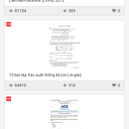
LienVietPostBank (LVPB) 2012
81154
303
0
15 bài tập Xác suất thống kê (có Lời giải)
64910
316
0