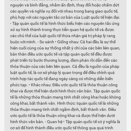
nguyện và bình đẳng, nhằm ấn định, thay đổi hoặc chấm dứt
các quyền và nghĩa vụ đối với nhau trong bang giao quốc tế,
phù hợp với các nguyên tắc cơ bản của Luật quốc tế hiện đại.
- Tập quán quốc tế là hình thức biểu hiện các nguyên tắc ứng
xử sự hình thành trong thực tiễn quan hệ quốc tế và được
các chủ thể của luật quốc tế thừa nhận giá trị pháp lý rang
buộc với mình. - So sánh • Giống nhau: Cả hai đều là sự thể
hiện cuối cùng của sự thống nhất ý chí của các bên liên quan,
bản thân điều ước quốc tế và tập quán quốc tế đều được
phát triển từ bước thương lượng, đàm phán rồi dẫn đến các
thỏa thuận của các bên liên quan. Cả đều là nguồn của pháp
luật quốc tế, là cơ sở pháp lý quan trọng để điều chỉnh quá
trình hợp tác quốc tế đang ngày càng có những diễn biến
phức tạp. • Khác nhau: Điều ước quốc tế là thỏa thuận công
khai và được thể hiện dưới hình thức văn bản. Tập quán quốc
tế là những thỏa thuận mang tính chất công khai hoặc không
công khai, bất thành văn. Hình thức: tquán quốc tế là những
thỏa thuận mang tính chất ngầm định, bất thành văn. Điều
ước quốc tế là thỏa thuận công khai và được thể hiện dưới
hình thức văn bản. - Quan hệ • Tập quán quốc tế có ý nghĩa là
cơ sở để hình thành điều ước quốc tế thông qua quá trình