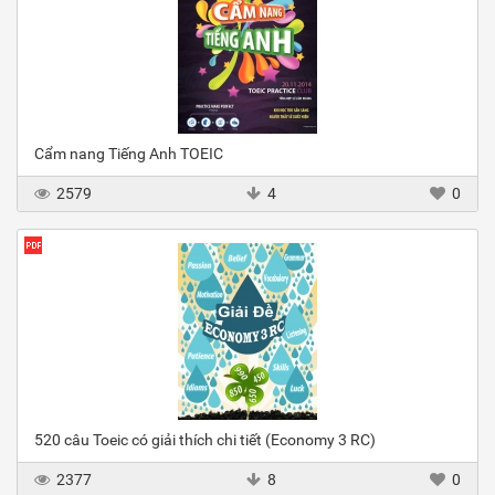
Cẩm nang Tiếng Anh TOEIC
2579
4
0
520 câu Toeic có giải thích chi tiết (Economy 3 RC)
2377
8
0