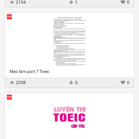
2134
1
0
Mẹo làm part 7 Toeic
2358
0
0