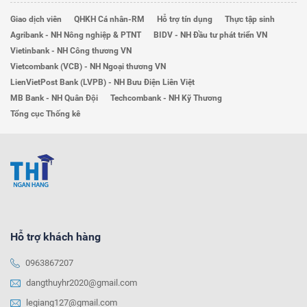
Giao dịch viên
QHKH Cá nhân-RM
Hỗ trợ tín dụng
Thực tập sinh
Agribank - NH Nông nghiệp & PTNT
BIDV - NH Đầu tư phát triển VN
Vietinbank - NH Công thương VN
Vietcombank (VCB) - NH Ngoại thương VN
LienVietPost Bank (LVPB) - NH Bưu Điện Liên Việt
MB Bank - NH Quân Đội
Techcombank - NH Kỹ Thương
Tổng cục Thống kê
Hỗ trợ khách hàng
0963867207
dangthuyhr2020@gmail.com
legiang127@gmail.com