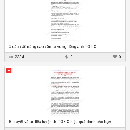
5 cách để nâng cao vốn từ vựng tiếng anh TOEIC
2334
2
0
Bí quyết và tài liệu luyện thi TOEIC hiệu quả dành cho bạn