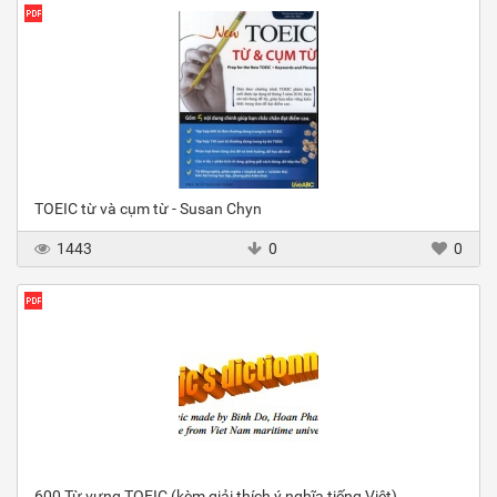
TOEIC từ và cụm từ - Susan Chyn
1443
0
0
600 Từ vựng TOEIC (kèm giải thích ý nghĩa tiếng Việt)