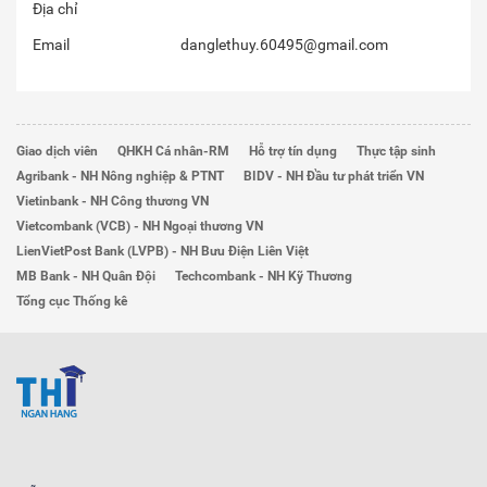
Địa chỉ
Email
danglethuy.60495@gmail.com
Giao dịch viên
QHKH Cá nhân-RM
Hỗ trợ tín dụng
Thực tập sinh
Agribank - NH Nông nghiệp & PTNT
BIDV - NH Đầu tư phát triển VN
Vietinbank - NH Công thương VN
Vietcombank (VCB) - NH Ngoại thương VN
LienVietPost Bank (LVPB) - NH Bưu Điện Liên Việt
MB Bank - NH Quân Đội
Techcombank - NH Kỹ Thương
Tổng cục Thống kê