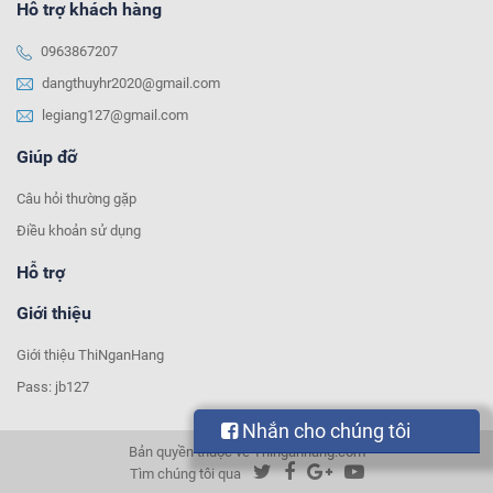
Hỗ trợ khách hàng
0963867207
dangthuyhr2020@gmail.com
legiang127@gmail.com
Giúp đỡ
Câu hỏi thường gặp
Điều khoản sử dụng
Hỗ trợ
Giới thiệu
Giới thiệu ThiNganHang
Pass: jb127
Nhắn cho chúng tôi
Bản quyền thuộc về Thinganhang.com
Tìm chúng tôi qua