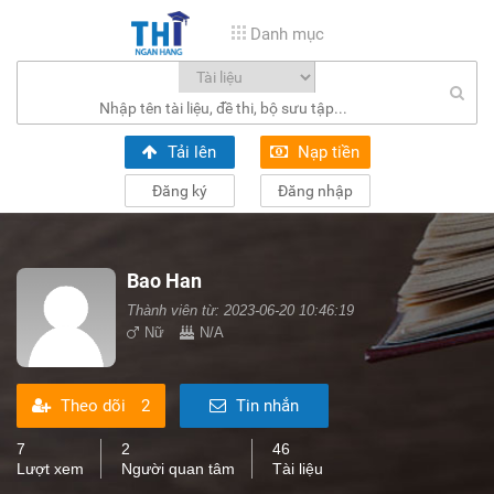
Danh mục
Tải lên
Nạp tiền
Đăng ký
Đăng nhập
Bao Han
Thành viên từ: 2023-06-20 10:46:19
Nữ
N/A
Theo dõi
2
Tin nhắn
7
2
46
Lượt xem
Người quan tâm
Tài liệu