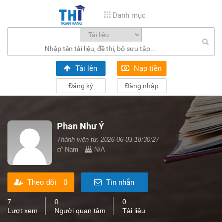
Danh mục
Tải lên
Nạp tiền
Đăng ký
Đăng nhập
Phan Như Ý
Thành viên từ: 2026-06-03 18:30:27
Nam
N/A
Theo dõi
0
Tin nhắn
7
0
0
Lượt xem
Người quan tâm
Tài liệu