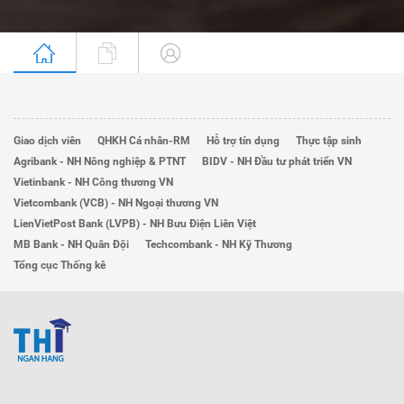
Giao dịch viên
QHKH Cá nhân-RM
Hỗ trợ tín dụng
Thực tập sinh
Agribank - NH Nông nghiệp & PTNT
BIDV - NH Đầu tư phát triển VN
Vietinbank - NH Công thương VN
Vietcombank (VCB) - NH Ngoại thương VN
LienVietPost Bank (LVPB) - NH Bưu Điện Liên Việt
MB Bank - NH Quân Đội
Techcombank - NH Kỹ Thương
Tổng cục Thống kê