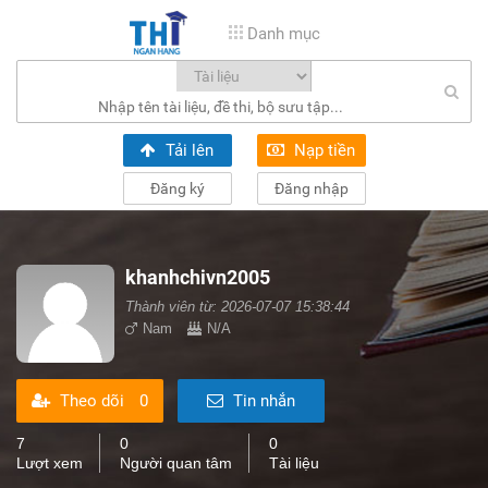
Danh mục
Tải lên
Nạp tiền
Đăng ký
Đăng nhập
khanhchivn2005
Thành viên từ: 2026-07-07 15:38:44
Nam
N/A
Theo dõi
0
Tin nhắn
7
0
0
Lượt xem
Người quan tâm
Tài liệu