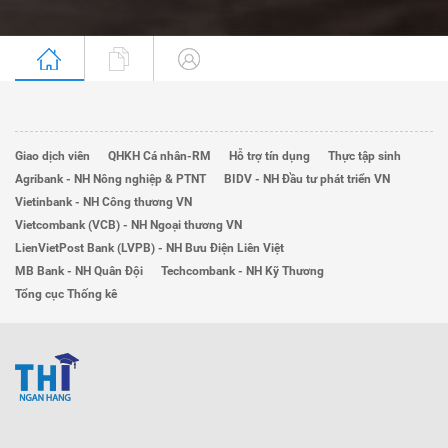
Giao dịch viên
QHKH Cá nhân-RM
Hỗ trợ tín dụng
Thực tập sinh
Agribank - NH Nông nghiệp & PTNT
BIDV - NH Đầu tư phát triển VN
Vietinbank - NH Công thương VN
Vietcombank (VCB) - NH Ngoại thương VN
LienVietPost Bank (LVPB) - NH Bưu Điện Liên Việt
MB Bank - NH Quân Đội
Techcombank - NH Kỹ Thương
Tổng cục Thống kê