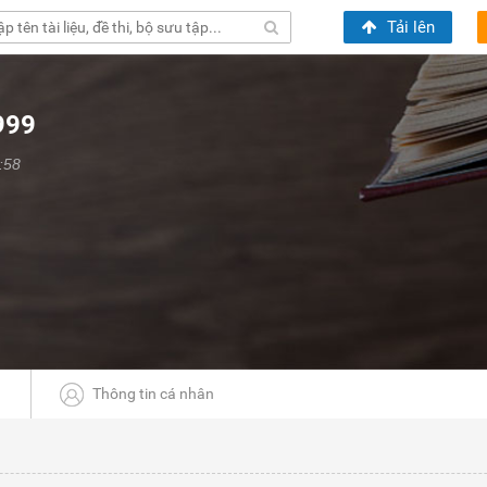
Tải lên
999
:58
Thông tin cá nhân