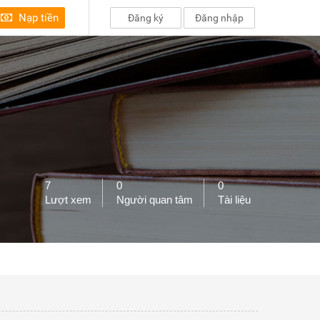
Nạp tiền
Đăng ký
Đăng nhập
7
0
0
Lượt xem
Người quan tâm
Tài liệu