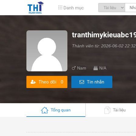
Danh mục
tranthimykieuabc1
Thành viên từ: 2026-06-02 22:32
Nam
N/A
Theo dõi
0
Tin nhắn
Tổng quan
Tài liệu