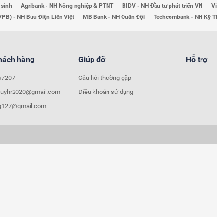
 sinh
Agribank - NH Nông nghiệp & PTNT
BIDV - NH Đầu tư phát triển VN
Vi
VPB) - NH Bưu Điện Liên Việt
MB Bank - NH Quân Đội
Techcombank - NH Kỹ 
khách hàng
Giúp đỡ
Hỗ trợ
67207
Câu hỏi thường gặp
huyhr2020@gmail.com
Điều khoản sử dụng
ng127@gmail.com