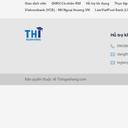
Giao dịch viên
QHKH Cá nhân-RM
Hỗ trợ tín dụng
Thực tập
Vietcombank (VCB) - NH Ngoại thương VN
LienVietPost Bank (L
Hỗ trợ 
09638
dangt
legia
Bản quyền thuộc về Thinganhang.com