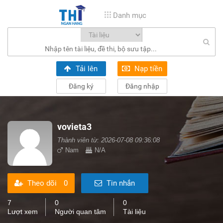
Danh mục
Tải lên
Nạp tiền
Đăng ký
Đăng nhập
vovieta3
Thành viên từ: 2026-07-08 09:36:08
Nam
N/A
Theo dõi
0
Tin nhắn
7
0
0
Lượt xem
Người quan tâm
Tài liệu