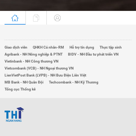
Giao dịch viên
QHKH Cá nhân-RM
Hỗ trợ tín dụng
Thực tập sinh
Agribank - NH Nông nghiệp & PTNT
BIDV - NH Đầu tư phát triển VN
Vietinbank - NH Công thương VN
Vietcombank (VCB) - NH Ngoại thương VN
LienVietPost Bank (LVPB) - NH Bưu Điện Liên Việt
MB Bank - NH Quân Đội
Techcombank - NH Kỹ Thương
Tổng cục Thống kê