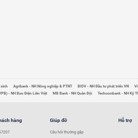
 sinh
Agribank - NH Nông nghiệp & PTNT
BIDV - NH Đầu tư phát triển VN
Vi
VPB) - NH Bưu Điện Liên Việt
MB Bank - NH Quân Đội
Techcombank - NH Kỹ 
khách hàng
Giúp đỡ
Hỗ trợ
67207
Câu hỏi thường gặp