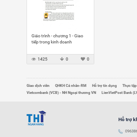
Giáo trình - chương 1 - Giao
tiếp trong kinh doanh
1425
0
0
Giao dịch viên
QHKH Cá nhân-RM
Hỗ trợ tín dụng
Thực tập
Vietcombank (VCB) - NH Ngoại thương VN
LienVietPost Bank (L
Hỗ trợ 
09638