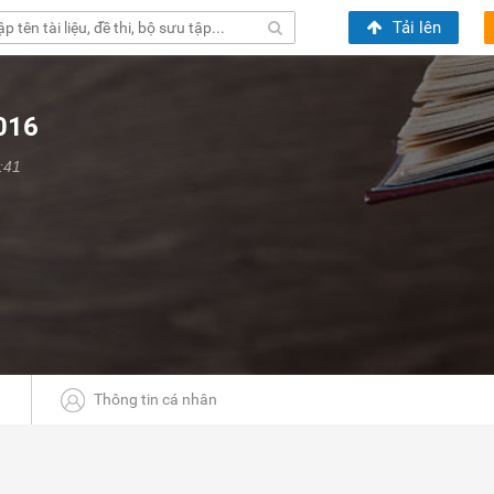
Tải lên
016
:41
Thông tin cá nhân