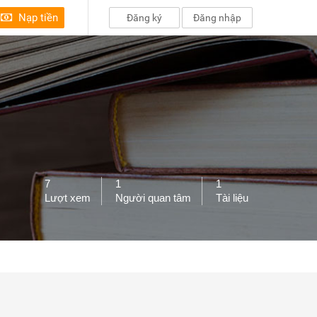
Nạp tiền
Đăng ký
Đăng nhập
7
1
1
Lượt xem
Người quan tâm
Tài liệu