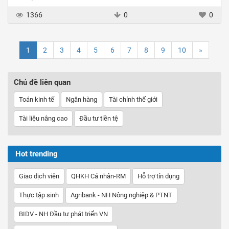
1366
0
0
1
2
3
4
5
6
7
8
9
10
»
Chủ đề liên quan
Toán kinh tế
Ngân hàng
Tài chính thế giới
Tài liệu nâng cao
Đầu tư tiền tệ
Hot trending
Giao dịch viên
QHKH Cá nhân-RM
Hỗ trợ tín dụng
Thực tập sinh
Agribank - NH Nông nghiệp & PTNT
BIDV - NH Đầu tư phát triển VN