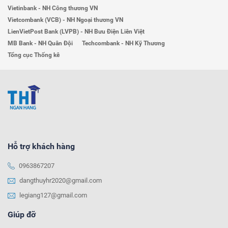
Vietinbank - NH Công thương VN
Vietcombank (VCB) - NH Ngoại thương VN
LienVietPost Bank (LVPB) - NH Bưu Điện Liên Việt
MB Bank - NH Quân Đội
Techcombank - NH Kỹ Thương
Tổng cục Thống kê
Hỗ trợ khách hàng
0963867207
dangthuyhr2020@gmail.com
legiang127@gmail.com
Giúp đỡ