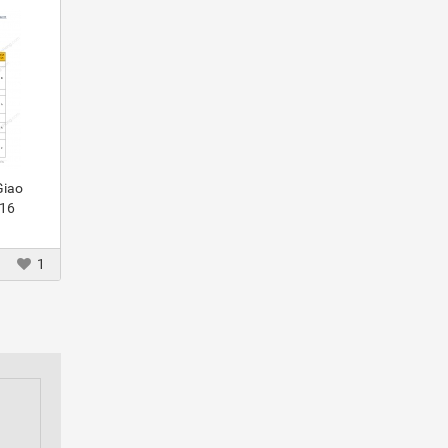
Giao
016
1