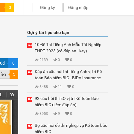
0
Đăng ký
Đăng nhập
Gợi ý tài liệu cho bạn
10 Đề Thi Tiếng Anh Mẫu Tốt Nghiệp
THPT 2023 (có đáp án - key)
2139
0
0
00₫
0
Đáp án câu hỏi thi Tiếng Anh vị trí Kế
tiền
5
toán Bảo hiểm BIC - BIDV Insurance
3488
11
0
92 câu hỏi thi EQ vị trí Kế Toán Bảo
hiểm BIC (kèm đáp án)
3953
9
0
Bộ câu hỏi đề thi nghiệp vụ Kế toán bảo
hiểm BIC