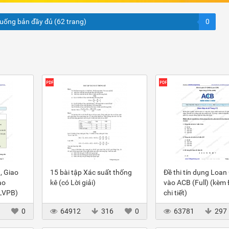
xuống bản đầy đủ (62 trang)
0
, Giao
15 bài tập Xác suất thống
Đề thi tín dụng Loan
ào
kê (có Lời giải)
vào ACB (Full) (kèm
(LVPB)
chi tiết)
3
0
64912
316
0
63781
297