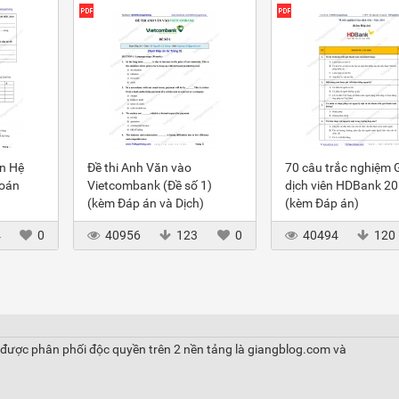
ôn Hệ
Đề thi Anh Văn vào
70 câu trắc nghiệm 
toán
Vietcombank (Đề số 1)
dịch viên HDBank 2
(kèm Đáp án và Dịch)
(kèm Đáp án)
4
0
40956
123
0
40494
120
được phân phối độc quyền trên 2 nền tảng là giangblog.com và