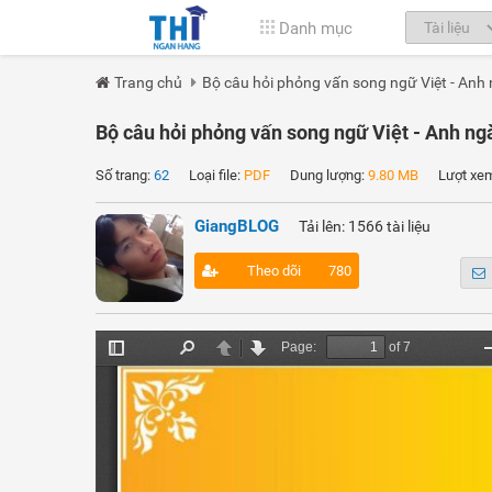
Danh mục
Trang chủ
Bộ câu hỏi phỏng vấn song ngữ Việt - An
Bộ câu hỏi phỏng vấn song ngữ Việt - Anh n
Số trang:
62
Loại file:
PDF
Dung lượng:
9.80 MB
Lượt xe
GiangBLOG
Tải lên: 1566 tài liệu
Theo dõi
780