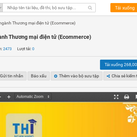
Tải xuống
h ngành Thương mại điện tử (Ecommerce)
gành Thương mại điện tử (Ecommerce)
m:
2473
Lượt tải:
0
Tải xuống 268,0
Gửi tin nhắn
Báo xấu
Thêm vào bộ sưu tập
Chia sẻ kiếm 