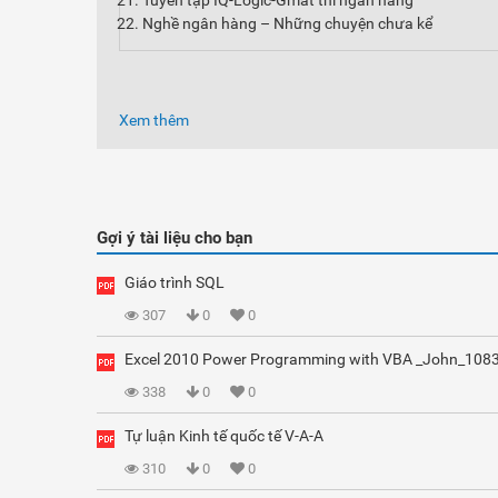
Tuyển tập IQ-Logic-Gmat thi ngân hàng
Nghề ngân hàng – Những chuyện chưa kể
Xem thêm
Gợi ý tài liệu cho bạn
Giáo trình SQL
307
0
0
Excel 2010 Power Programming with VBA _John_108
338
0
0
Tự luận Kinh tế quốc tế V-A-A
310
0
0