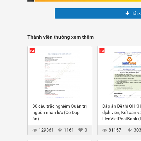
Tải 
Thành viên thường xem thêm
30 câu trắc nghiệm Quản trị
Đáp án Đề thi QHKH
nguồn nhân lực (Có Đáp
dịch viên, Kế toán v
án)
LienVietPostBank 
2012
129361
1161
0
81157
30