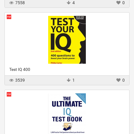
7558
4
0
Test IQ 400
3539
1
0