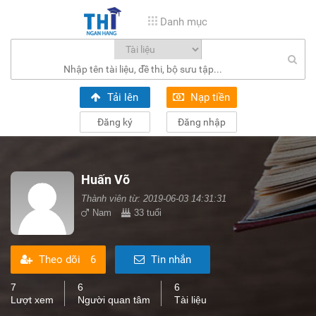
Danh mục
Tải lên
Nạp tiền
Đăng ký
Đăng nhập
Huấn Võ
Thành viên từ: 2019-06-03 14:31:31
Nam
33 tuổi
Theo dõi
6
Tin nhắn
7
6
6
Lượt xem
Người quan tâm
Tài liệu