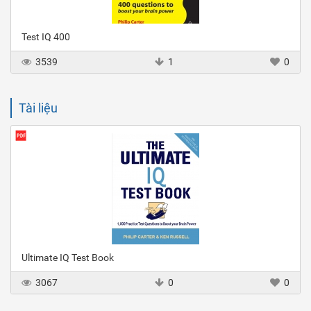
Test IQ 400
3539
1
0
Tài liệu
Ultimate IQ Test Book
3067
0
0