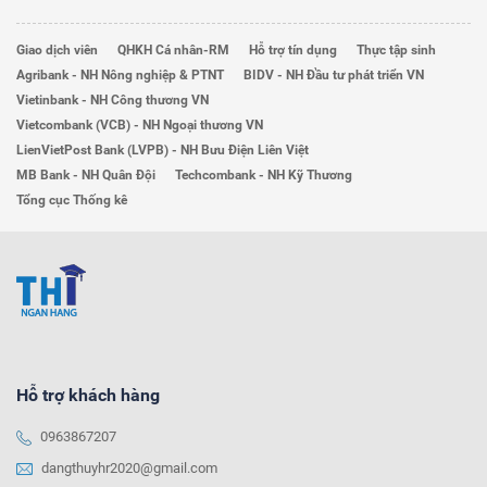
Giao dịch viên
QHKH Cá nhân-RM
Hỗ trợ tín dụng
Thực tập sinh
Agribank - NH Nông nghiệp & PTNT
BIDV - NH Đầu tư phát triển VN
Vietinbank - NH Công thương VN
Vietcombank (VCB) - NH Ngoại thương VN
LienVietPost Bank (LVPB) - NH Bưu Điện Liên Việt
MB Bank - NH Quân Đội
Techcombank - NH Kỹ Thương
Tổng cục Thống kê
Hỗ trợ khách hàng
0963867207
dangthuyhr2020@gmail.com