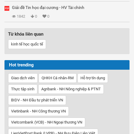
Giải đề Tin học đại cương - HV Tài chính
1842
0
0
Từ khóa liên quan
kinh tế học quốc tế
Hot trending
Giao dịch viên
QHKH Cá nhân-RM
Hỗ trợ tín dụng
Thực tập sinh
Agribank - NH Nông nghiệp & PTNT
BIDV - NH Đầu tư phát triển VN
Vietinbank - NH Công thương VN
Vietcombank (VCB) - NH Ngoại thương VN
LienVietPost Bank (LVPB) - NH Bưu Điện Liên Việt