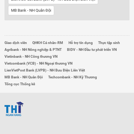
MB Bank - NH Quân Đội
Giao dịch viên
QHKH Cá nhân-RM
Hỗ trợ tín dụng
Thực tập sinh
Agribank - NH Nông nghiệp & PTNT
BIDV - NH Đầu tư phát triển VN
Vietinbank - NH Công thương VN
Vietcombank (VCB) - NH Ngoại thương VN
LienVietPost Bank (LVPB) - NH Bưu Điện Liên Việt
MB Bank - NH Quân Đội
Techcombank - NH Kỹ Thương
Tổng cục Thống kê