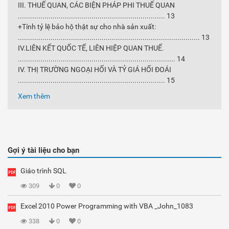
III. THUẾ QUAN, CÁC BIỆN PHÁP PHI THUẾ QUAN
........................................................................ 13
+Tính tỷ lệ bảo hộ thật sự cho nhà sản xuất:
......................................................................................... 13
IV.LIÊN KẾT QUỐC TẾ, LIÊN HIỆP QUAN THUẾ.
............................................................................. 14
IV. THỊ TRƯỜNG NGOẠI HỐI VÀ TỶ GIÁ HỐI ĐOÁI
........................................................................ 15
Xem thêm
Gợi ý tài liệu cho bạn
Giáo trình SQL
309
0
0
Excel 2010 Power Programming with VBA _John_1083
338
0
0