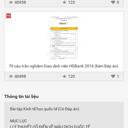
40958
123
0
70 câu trắc nghiệm Giao dịch viên HDBank 2016 (kèm Đáp án)
40498
120
1
Thông tin tài liệu
Bài tập Kinh tế học quốc tế (Có Đáp án)
MỤC LỤC
I.LÝ THUYẾT CỔ ĐIỂN VỀ MẬU DỊCH QUỐC TẾ