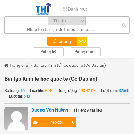
Danh mục
Tải xuống
540
Đăng ký
Đăng nhập
Trang chủ
Bài tập Kinh tế học quốc tế (Có Đáp án)
Bài tập Kinh tế học quốc tế (Có Đáp án)
Số trang:
16
Loại file:
PDF
Dung lượng:
193.42 KB
Lượt xem:
32560
Lượt tải:
540
Dương Văn Huỳnh
Tải lên: 9 tài liệu
Theo dõi
6