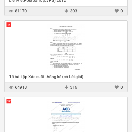
LienVietPostBank (LVPB) 2012
81170
303
0
15 bài tập Xác suất thống kê (có Lời giải)
64918
316
0