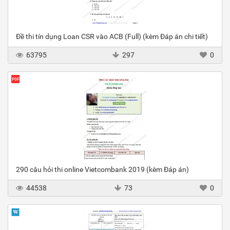
Đề thi tín dụng Loan CSR vào ACB (Full) (kèm Đáp án chi tiết)
63795
297
0
290 câu hỏi thi online Vietcombank 2019 (kèm Đáp án)
44538
73
0