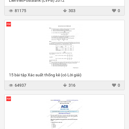
LienVietPostBank (LVPB) 2012
81175
303
0
15 bài tập Xác suất thống kê (có Lời giải)
64937
316
0