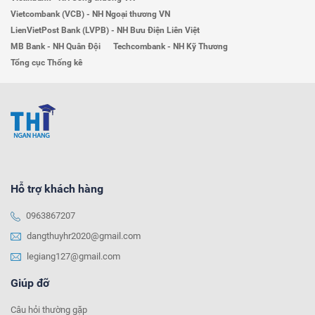
Vietcombank (VCB) - NH Ngoại thương VN
LienVietPost Bank (LVPB) - NH Bưu Điện Liên Việt
MB Bank - NH Quân Đội
Techcombank - NH Kỹ Thương
Tổng cục Thống kê
Hỗ trợ khách hàng
0963867207
dangthuyhr2020@gmail.com
legiang127@gmail.com
Giúp đỡ
Câu hỏi thường gặp