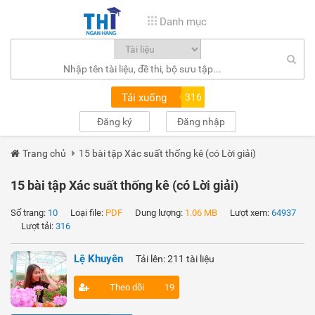
Danh mục
Tải xuống
316
Đăng ký
Đăng nhập
Trang chủ
15 bài tập Xác suất thống kê (có Lời giải)
15 bài tập Xác suất thống kê (có Lời giải)
Số trang:
10
Loại file:
PDF
Dung lượng:
1.06 MB
Lượt xem:
64937
Lượt tải:
316
Lệ Khuyên
Tải lên: 211 tài liệu
Theo dõi
19