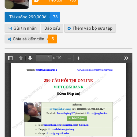
Theo dõi
780
Tải xuống 290,000₫
73
Gửi tin nhắn
Báo xấu
Thêm vào bộ sưu tập
Chia sẻ kiếm tiền
5