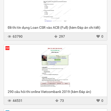
Đề thi tín dụng Loan CSR vào ACB (Full) (kèm Đáp án chi tiết)
63790
297
0
290 câu hỏi thi online Vietcombank 2019 (kèm Đáp án)
44531
73
0