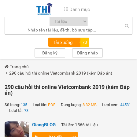
Danh mục
Tải xuống
73
Đăng ký
Đăng nhập
Trang chủ
290 câu hỏi thi online Vietcombank 2019 (kèm Đáp án)
290 câu hỏi thi online Vietcombank 2019 (kèm Đáp
án)
Số trang:
135
Loại file:
PDF
Dung lượng:
8,32 MB
Lượt xem:
44531
Lượt tải:
73
GiangBLOG
Tải lên: 1566 tài liệu