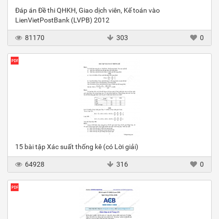
Đáp án Đề thi QHKH, Giao dịch viên, Kế toán vào
LienVietPostBank (LVPB) 2012
81170
303
0
15 bài tập Xác suất thống kê (có Lời giải)
64928
316
0