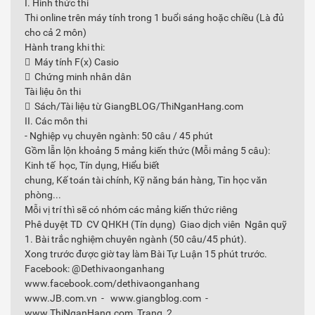
I. Hình thức thi
Thi online trên máy tính trong 1 buổi sáng hoặc chiều (Là đủ
cho cả 2 môn)
Hành trang khi thi:
 Máy tính F(x) Casio
 Chứng minh nhân dân
Tài liệu ôn thi
 Sách/Tài liệu từ GiangBLOG/ThiNganHang.com
II. Các môn thi
- Nghiệp vụ chuyên ngành: 50 câu / 45 phút
Gồm lẫn lộn khoảng 5 mảng kiến thức (Mỗi mảng 5 câu):
Kinh tế học, Tín dụng, Hiểu biết
chung, Kế toán tài chính, Kỹ năng bán hàng, Tin học văn
phòng...
Mỗi vị trí thì sẽ có nhóm các mảng kiến thức riêng
Phê duyệt TD CV QHKH (Tín dụng) Giao dịch viên Ngân quỹ
1. Bài trắc nghiệm chuyên ngành (50 câu/45 phút).
Xong trước được giờ tay làm Bài Tự Luận 15 phút trước.
Facebook: @Dethivaonganhang
www.facebook.com/dethivaonganhang
www.JB.com.vn - www.giangblog.com -
www.ThiNganHang.com Trang 2