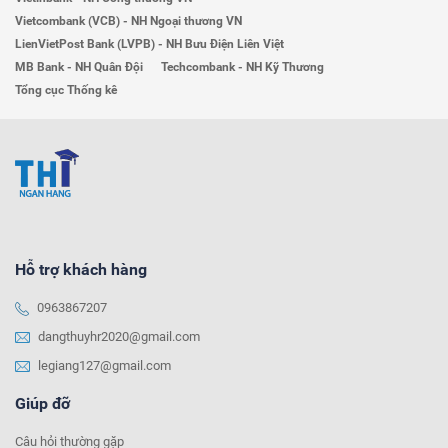
Vietcombank (VCB) - NH Ngoại thương VN
LienVietPost Bank (LVPB) - NH Bưu Điện Liên Việt
MB Bank - NH Quân Đội
Techcombank - NH Kỹ Thương
Tổng cục Thống kê
Hỗ trợ khách hàng
0963867207
dangthuyhr2020@gmail.com
legiang127@gmail.com
Giúp đỡ
Câu hỏi thường gặp