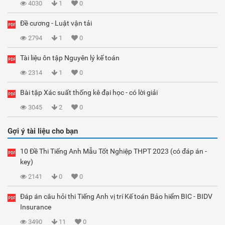
4030
1
0
Đề cương - Luật vận tải
2794
1
0
Tài liệu ôn tập Nguyên lý kế toán
2314
1
0
Bài tập Xác suất thống kê đại học - có lời giải
3045
2
0
Gợi ý tài liệu cho bạn
10 Đề Thi Tiếng Anh Mẫu Tốt Nghiệp THPT 2023 (có đáp án -
key)
2141
0
0
Đáp án câu hỏi thi Tiếng Anh vị trí Kế toán Bảo hiểm BIC - BIDV
Insurance
3490
11
0