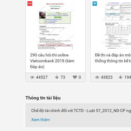
290 câu hỏi thi online
Đề thi và đáp án m
Vietcombank 2019 (kèm
thống thông tin kế 
Đáp án)
44527
73
0
43823
19
Thông tin tài liệu
Chế độ tài chính đối với TCTD - Luật 57_2012_ND-CP n
Xem thêm