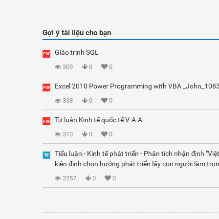
Gợi ý tài liệu cho bạn
Giáo trình SQL
309
0
0
Excel 2010 Power Programming with VBA _John_108
338
0
0
Tự luận Kinh tế quốc tế V-A-A
310
0
0
Tiểu luận - Kinh tế phát triển - Phân tích nhận định "Vi
kiên định chọn hướng phát triển lấy con người làm trọn
2257
0
0