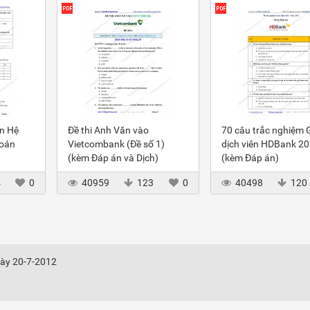
ôn Hệ
Đề thi Anh Văn vào
70 câu trắc nghiệm 
toán
Vietcombank (Đề số 1)
dịch viên HDBank 2
(kèm Đáp án và Dịch)
(kèm Đáp án)
4
0
40959
123
0
40498
120
gày 20-7-2012