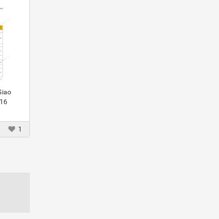
Giao
016
1