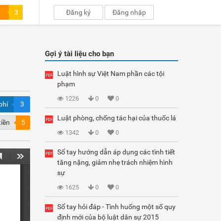
3
Đăng ký
Đăng nhập
Gợi ý tài liệu cho bạn
Luật hình sự Việt Nam phần các tội
phạm
1226
0
0
phí
3
Luật phòng, chống tác hại của thuốc lá
tiền
5
1342
0
0
Sổ tay hướng dẫn áp dụng các tình tiết
tăng nặng, giảm nhẹ trách nhiệm hình
sự
1625
0
0
Sổ tay hỏi đáp - Tình huống một số quy
định mới của bộ luật dân sự 2015