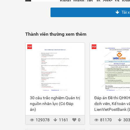
Tải 
Thành viên thường xem thêm
30 câu trắc nghiệm Quản trị
Đáp án Đề thi QHKH
nguồn nhân lực (Có Đáp
dịch viên, Kế toán v
án)
LienVietPostBank 
2012
129378
1161
0
81170
30