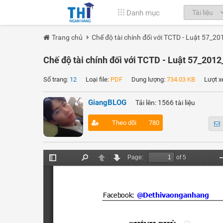
Danh mục
Trang chủ
Chế độ tài chính đối với TCTD - Luật 57_
Chế độ tài chính đối với TCTD - Luật 57_20
Số trang:
12
Loại file:
PDF
Dung lượng:
734.03 KB
Lượt x
GiangBLOG
Tải lên: 1566 tài liệu
Theo dõi
780