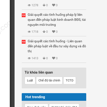
1278
0
0
Giải quyết các tình huống pháp lý liên
quan đến pháp luật kinh doanh BĐS, tài
nguyên môi trường
1718
0
0
Giải quyết các tình huống - Liên quan
đến pháp luật về đầu tư xây dựng và đô
thị
1413
0
0
Từ khóa liên quan
Luật
Chế độ tài chính
TCTD
Hot trending