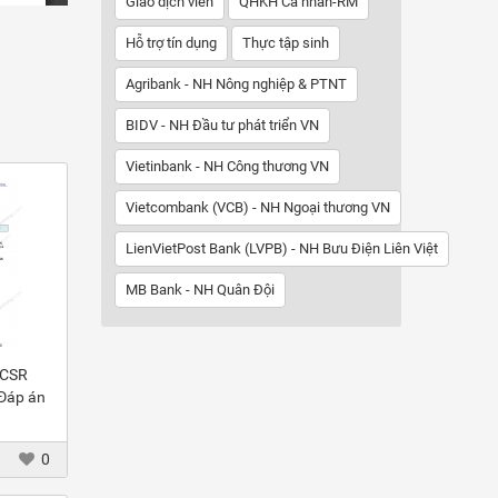
Giao dịch viên
QHKH Cá nhân-RM
Hỗ trợ tín dụng
Thực tập sinh
Agribank - NH Nông nghiệp & PTNT
BIDV - NH Đầu tư phát triển VN
Vietinbank - NH Công thương VN
Vietcombank (VCB) - NH Ngoại thương VN
LienVietPost Bank (LVPB) - NH Bưu Điện Liên Việt
MB Bank - NH Quân Đội
 CSR
 Đáp án
0