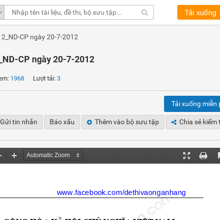
Tải xuống
2012_ND-CP ngày 20-7-2012
12_ND-CP ngày 20-7-2012
em:
1968
Lượt tải:
3
Tải xuống miễn 
Gửi tin nhắn
Báo xấu
Thêm vào bộ sưu tập
Chia sẻ kiếm 