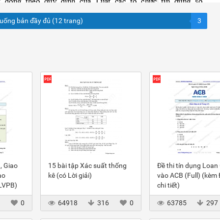
xuống bản đầy đủ (12 trang)
3
, Giao
15 bài tập Xác suất thống
Đề thi tín dụng Loan
ào
kê (có Lời giải)
vào ACB (Full) (kèm
(LVPB)
chi tiết)
3
0
64918
316
0
63785
297