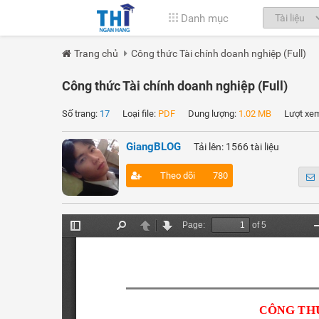
Danh mục
Trang chủ
Công thức Tài chính doanh nghiệp (Full)
Công thức Tài chính doanh nghiệp (Full)
Số trang:
17
Loại file:
PDF
Dung lượng:
1.02 MB
Lượt xe
GiangBLOG
Tải lên: 1566 tài liệu
Theo dõi
780