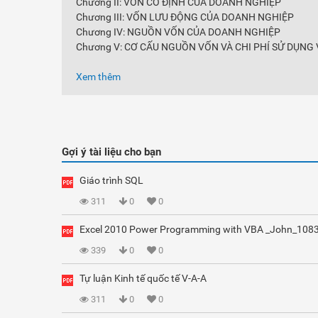
Chương II: VỐN CỐ ĐỊNH CỦA DOANH NGHIỆP
Chương III: VỐN LƯU ĐỘNG CỦA DOANH NGHIỆP
Chương IV: NGUỒN VỐN CỦA DOANH NGHIỆP
Chương V: CƠ CẤU NGUỒN VỐN VÀ CHI PHÍ SỬ DỤNG
Xem thêm
Gợi ý tài liệu cho bạn
Giáo trình SQL
311
0
0
Excel 2010 Power Programming with VBA _John_108
339
0
0
Tự luận Kinh tế quốc tế V-A-A
311
0
0