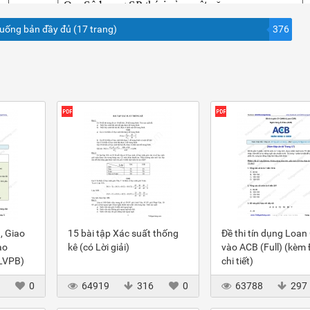
xuống bản đầy đủ (17 trang)
376
, Giao
15 bài tập Xác suất thống
Đề thi tín dụng Loan
ào
kê (có Lời giải)
vào ACB (Full) (kèm
(LVPB)
chi tiết)
3
0
64919
316
0
63788
297