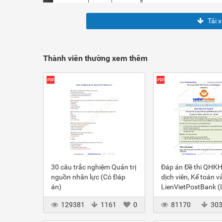
Tải 
Thành viên thường xem thêm
30 câu trắc nghiệm Quản trị
Đáp án Đề thi QHKH
nguồn nhân lực (Có Đáp
dịch viên, Kế toán v
án)
LienVietPostBank 
2012
129381
1161
0
81170
30