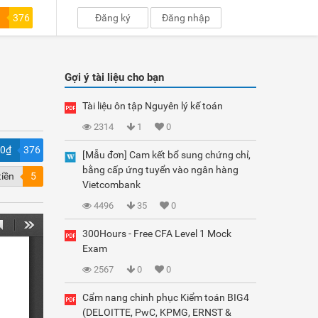
376
Đăng ký
Đăng nhập
Gợi ý tài liệu cho bạn
Tài liệu ôn tập Nguyên lý kế toán
2314
1
0
00₫
376
[Mẫu đơn] Cam kết bổ sung chứng chỉ,
bằng cấp ứng tuyển vào ngân hàng
tiền
5
Vietcombank
4496
35
0
300Hours - Free CFA Level 1 Mock
Exam
2567
0
0
Cẩm nang chinh phục Kiểm toán BIG4
(DELOITTE, PwC, KPMG, ERNST &