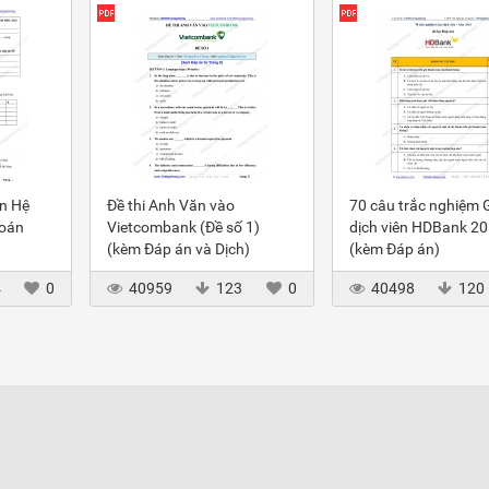
ôn Hệ
Đề thi Anh Văn vào
70 câu trắc nghiệm 
toán
Vietcombank (Đề số 1)
dịch viên HDBank 2
(kèm Đáp án và Dịch)
(kèm Đáp án)
4
0
40959
123
0
40498
120