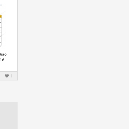
Giao
016
1