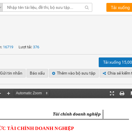
Tải xuống
m:
16719
Lượt tải:
376
Tải xuống 15,0
Gửi tin nhắn
Báo xấu
Thêm vào bộ sưu tập
Chia sẻ kiếm 