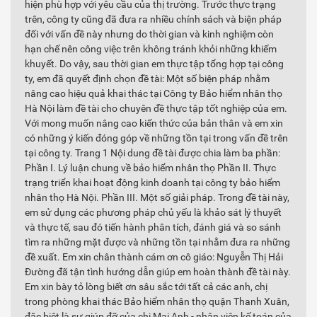
hiện phù hợp với yêu cầu của thị trường. Trước thực trạng
trên, công ty cũng đã đưa ra nhiều chính sách và biện pháp
đối với vấn đề này nhưng do thời gian và kinh nghiệm còn
hạn chế nên công việc trên không tránh khỏi những khiếm
khuyết. Do vậy, sau thời gian em thực tập tổng hợp tại công
ty, em đã quyết định chọn đề tài: Một số biện pháp nhằm
nâng cao hiệu quả khai thác tại Công ty Bảo hiểm nhân thọ
Hà Nội làm đề tài cho chuyên đề thực tập tốt nghiệp của em.
Với mong muốn nâng cao kiến thức của bản thân và em xin
có những ý kiến đóng góp về những tồn tại trong vấn đề trên
tại công ty. Trang 1 Nội dung đề tài được chia làm ba phần:
Phần I. Lý luận chung về bảo hiểm nhân thọ Phần II. Thực
trạng triển khai hoạt động kinh doanh tại công ty bảo hiểm
nhân thọ Hà Nội. Phần III. Một số giải pháp. Trong đề tài này,
em sử dụng các phương pháp chủ yếu là khảo sát lý thuyết
và thực tế, sau đó tiến hành phân tích, đánh giá và so sánh
tìm ra những mặt được và những tồn tại nhằm đưa ra những
đề xuất. Em xin chân thành cám ơn cô giáo: Nguyễn Thị Hải
Đường đã tận tình hướng dẫn giúp em hoàn thành đề tài này.
Em xin bày tỏ lòng biết ơn sâu sắc tới tất cả các anh, chị
trong phòng khai thác Bảo hiểm nhân thọ quận Thanh Xuân,
đặc biệt là sự giúp đỡ của chị Mai Anh - nhân viên kế toán của