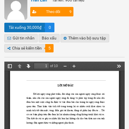
Tran Lan
Tải lên: 906 tài liệu
Theo dõi
9
Tải xuống 30,000₫
0
Gửi tin nhắn
Báo xấu
Thêm vào bộ sưu tập
Chia sẻ kiếm tiền
5