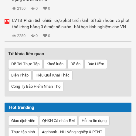
2150
0
0
LVTS_Phân tích chiến lược phát triển kinh tế tuần hoàn và phát
thải ròng bằng 0 ở một số nước - bài học kinh nghiệm cho VN
2280
0
0
Từ khóa liên quan
Đề Tài Thực Tập
Khoá luận
Đồ án
Bảo Hiểm
Biện Pháp
Hiệu Quả Khai Thác
Công Ty Bảo Hiểm Nhân Thọ
Hot trending
Giao dịch viên
QHKH Cá nhân-RM
Hỗ trợ tín dụng
Thực tập sinh
Agribank - NH Nông nghiệp & PTNT