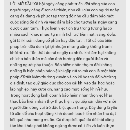
LỜI MỞ ĐẦU Xã hội ngày càng phát triển, đời sống của con
người ngày càng được cải thiện, nhu cầu của con người ngày
càng đa dạng và phức tạp trong đó nhu cầu đảm bảo một
cuộc sống ổn định và việc đảm bảo cho tương lai ngày càng
được quan tâm. Thực hiện việc tích trữ trong tương lai có
nhiều cách khác nhau: tự mình tích trữ tiền mặt ,vàng, đôla,
gửi tài khoản, đóng cổ phần hay đầu tư ... Tất cả các biện
pháp trên đều đem lại lợi nhuận nhưng cũng không tránh
khỏi rủi ro. Tổn thất do rủi ro gây ra nhiều khi làm hại không
chỉ cho bản thân mà còn ảnh hưởng đến người thân và
những người phụ thuộc. Bảo hiểm nhân thọ ra đời không
những là biện pháp bảo vệ khi gặp rủi ro mà còn là một biện
pháp để tiết kiệm thường xuyên và có kế hoạch đối với từng
gia đình, tạo quỹ giáo dục cho con cái khi vào đại học hoặc
lập nghiệp, hay cưới xin, nâng cao mức sống khi về hưu.
Trong hoạt động kinh doanh bảo hiểm nhân thọ việc khai
thác bảo hiểm nhân thọ- thực hiện việc tiếp cận đến với mỗi
người dân đóng vai trò đặc biệt quan trọng. Đây đúng là yếu
tố cần để cho hoạt động kinh doanh bảo hiểm nhân thọ đạt
kết quả như mong muốn. Có được kết quả đó đòi hỏi công
tác khai thác phải không ngừng được cải tiến và luôn thực