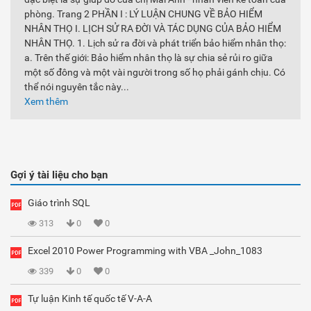
phòng. Trang 2 PHẦN Ι : LÝ LUẬN CHUNG VỀ BẢO HIỂM
NHÂN THỌ Ι. LỊCH SỬ RA ĐỜI VÀ TÁC DỤNG CỦA BẢO HIỂM
NHÂN THỌ. 1. Lịch sử ra đời và phát triển bảo hiểm nhân thọ:
a. Trên thế giới: Bảo hiểm nhân thọ là sự chia sẻ rủi ro giữa
một số đông và một vài người trong số họ phải gánh chịu. Có
thể nói nguyên tắc này...
Xem thêm
Gợi ý tài liệu cho bạn
Giáo trình SQL
313
0
0
Excel 2010 Power Programming with VBA _John_1083
339
0
0
Tự luận Kinh tế quốc tế V-A-A