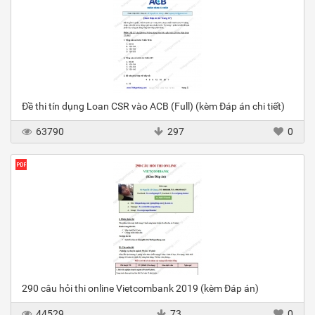
Đề thi tín dụng Loan CSR vào ACB (Full) (kèm Đáp án chi tiết)
63790
297
0
290 câu hỏi thi online Vietcombank 2019 (kèm Đáp án)
44529
73
0