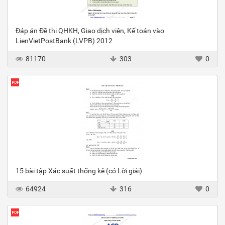
Đáp án Đề thi QHKH, Giao dịch viên, Kế toán vào
LienVietPostBank (LVPB) 2012
81170
303
0
15 bài tập Xác suất thống kê (có Lời giải)
64924
316
0