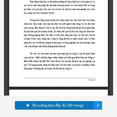
Tải xuống bản đầy đủ (50 trang)
0