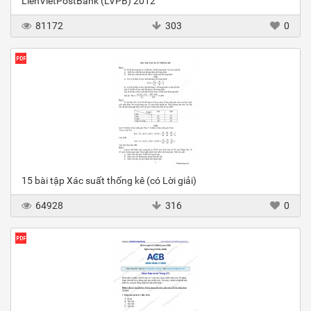
LienVietPostBank (LVPB) 2012
81172
303
0
15 bài tập Xác suất thống kê (có Lời giải)
64928
316
0