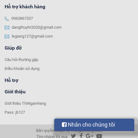
Hỗ trợ khách hàng
0963867207
dangthuyhr2020@gmail.com
legiang127@gmail.com
Giúp đỡ
Câu hỏi thường gặp
Điều khoản sử dụng
Hỗ trợ
Giới thiệu
Giới thiệu ThiNganHang
Pass: jb127
Nhắn cho chúng tôi
Bản quyền thuộc về Thinganhang.com
Tìm chúng tôi qua