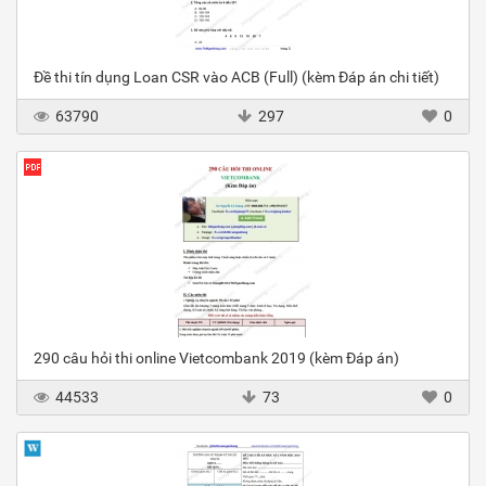
Đề thi tín dụng Loan CSR vào ACB (Full) (kèm Đáp án chi tiết)
63790
297
0
290 câu hỏi thi online Vietcombank 2019 (kèm Đáp án)
44533
73
0