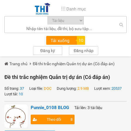
Danh mục
Tải xuống
10
Đăng ký
Đăng nhập
Trang chủ
Đề thi trắc nghiệm Quản trị dự án (Có đáp án)
Đề thi trắc nghiệm Quản trị dự án (Có đáp án)
Số trang:
37
Loại file:
DOC
Dung lượng:
2.9 MB
Lượt xem:
20537
Lượt tải:
10
Punnie_0108 BLOG
Tải lên: 3 tài liệu
Theo dõi
8