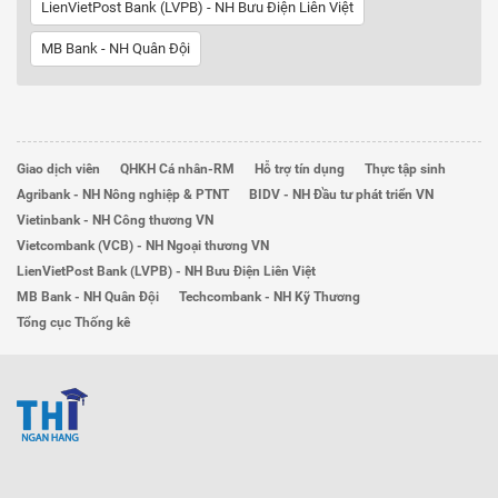
LienVietPost Bank (LVPB) - NH Bưu Điện Liên Việt
MB Bank - NH Quân Đội
Giao dịch viên
QHKH Cá nhân-RM
Hỗ trợ tín dụng
Thực tập sinh
Agribank - NH Nông nghiệp & PTNT
BIDV - NH Đầu tư phát triển VN
Vietinbank - NH Công thương VN
Vietcombank (VCB) - NH Ngoại thương VN
LienVietPost Bank (LVPB) - NH Bưu Điện Liên Việt
MB Bank - NH Quân Đội
Techcombank - NH Kỹ Thương
Tổng cục Thống kê