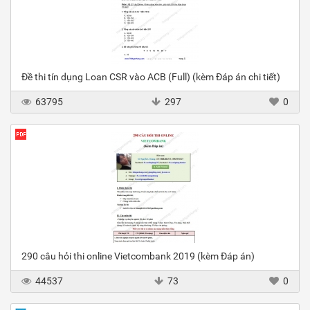
Đề thi tín dụng Loan CSR vào ACB (Full) (kèm Đáp án chi tiết)
63795
297
0
290 câu hỏi thi online Vietcombank 2019 (kèm Đáp án)
44537
73
0