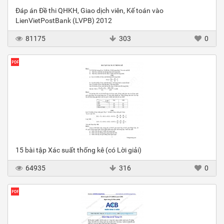
Đáp án Đề thi QHKH, Giao dịch viên, Kế toán vào
LienVietPostBank (LVPB) 2012
81175
303
0
15 bài tập Xác suất thống kê (có Lời giải)
64935
316
0