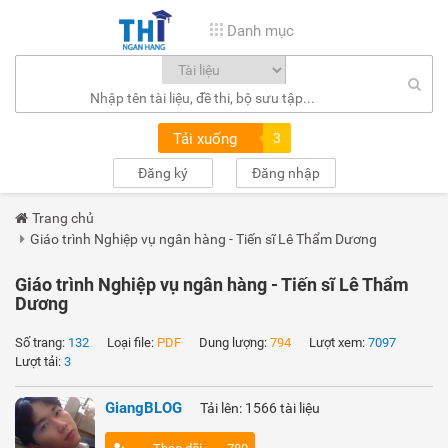
Danh mục
Tải xuống
3
Đăng ký
Đăng nhập
Trang chủ
Giáo trình Nghiệp vụ ngân hàng - Tiến sĩ Lê Thẩm Dương
Giáo trình Nghiệp vụ ngân hàng - Tiến sĩ Lê Thẩm
Dương
Số trang:
132
Loại file:
PDF
Dung lượng:
794
Lượt xem:
7097
Lượt tải:
3
GiangBLOG
Tải lên: 1566 tài liệu