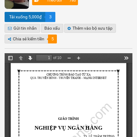
Theo dõi
780
Tải xuống 5,000₫
3
Gửi tin nhắn
Báo xấu
Thêm vào bộ sưu tập
Chia sẻ kiếm tiền
5