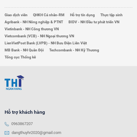
Giao dịch viên
QHKH Cá nhân-RM
Hỗ trợ tín dụng
Thực tập sinh
Agribank - NH Nông nghiệp & PTNT
BIDV - NH Đầu tư phát triển VN
Vietinbank - NH Công thương VN
Vietcombank (VCB) - NH Ngoại thương VN
LienVietPost Bank (LVPB) - NH Bưu Điện Liên Việt
MB Bank - NH Quân Đội
Techcombank - NH Kỹ Thương
Tổng cục Thống kê
Hỗ trợ khách hàng
0963867207
dangthuyhr2020@gmail.com