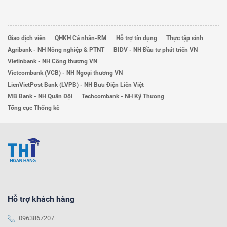
Giao dịch viên
QHKH Cá nhân-RM
Hỗ trợ tín dụng
Thực tập sinh
Agribank - NH Nông nghiệp & PTNT
BIDV - NH Đầu tư phát triển VN
Vietinbank - NH Công thương VN
Vietcombank (VCB) - NH Ngoại thương VN
LienVietPost Bank (LVPB) - NH Bưu Điện Liên Việt
MB Bank - NH Quân Đội
Techcombank - NH Kỹ Thương
Tổng cục Thống kê
Hỗ trợ khách hàng
0963867207