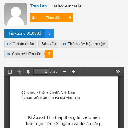
Tran Lan
Tải lên: 906 tài liệu
Theo dõi
9
Tải xuống 35,000₫
0
Gửi tin nhắn
Báo xấu
Thêm vào bộ sưu tập
Chia sẻ kiếm tiền
5