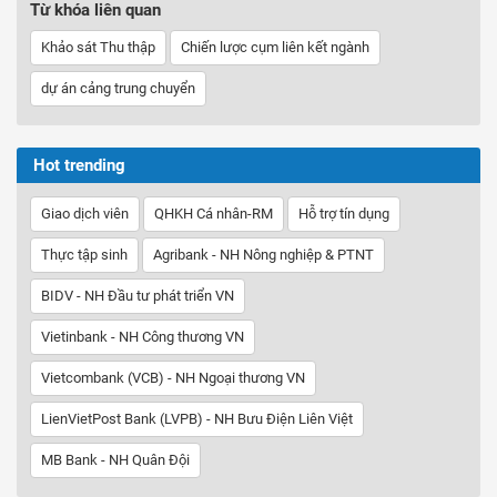
Từ khóa liên quan
Khảo sát Thu thập
Chiến lược cụm liên kết ngành
dự án cảng trung chuyển
Hot trending
Giao dịch viên
QHKH Cá nhân-RM
Hỗ trợ tín dụng
Thực tập sinh
Agribank - NH Nông nghiệp & PTNT
BIDV - NH Đầu tư phát triển VN
Vietinbank - NH Công thương VN
Vietcombank (VCB) - NH Ngoại thương VN
LienVietPost Bank (LVPB) - NH Bưu Điện Liên Việt
MB Bank - NH Quân Đội