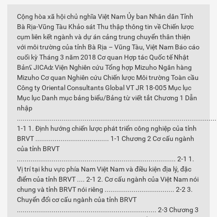
Cộng hòa xã hội chủ nghĩa Việt Nam Ủy ban Nhân dân Tỉnh
Bà Rịa-Vũng Tàu Khảo sát Thu thập thông tin về Chiến lược
cụm liên kết ngành và dự án cảng trung chuyển thân thiện
với môi trường của tỉnh Bà Rịa – Vũng Tàu, Việt Nam Báo cáo
cuối kỳ Tháng 3 năm 2018 Cơ quan Hợp tác Quốc tế Nhật
Bảnʢ JICAʣ Viện Nghiên cứu Tổng hợp Mizuho Ngân hàng
Mizuho Cơ quan Nghiên cứu Chiến lược Môi trường Toàn cầu
Công ty Oriental Consultants Global VT JR 18-005 Mục lục
Mục lục Danh mục bảng biểu/Bảng từ viết tắt Chương 1 Dẫn
nhập
.......................................................................................................
1-1 1. Định hướng chiến lược phát triển công nghiệp của tỉnh
BRVT ...................................... 1-1 Chương 2 Cơ cấu ngành
của tỉnh BRVT
.................................................................................. 2-1 1.
Vị trí tại khu vực phía Nam Việt Nam và điều kiện địa lý, đặc
điểm của tỉnh BRVT .... 2-1 2. Cơ cấu ngành của Việt Nam nói
chung và tỉnh BRVT nói riêng .................................... 2-2 3.
Chuyển đổi cơ cấu ngành của tỉnh BRVT
........................................................................ 2-3 Chương 3