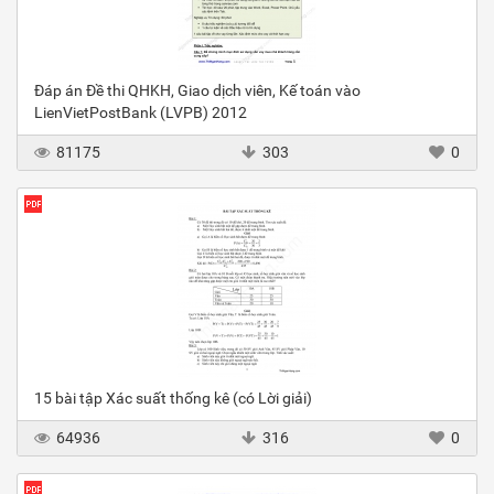
Đáp án Đề thi QHKH, Giao dịch viên, Kế toán vào
LienVietPostBank (LVPB) 2012
81175
303
0
15 bài tập Xác suất thống kê (có Lời giải)
64936
316
0