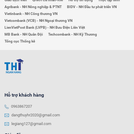
Giao dịch viên
QHKH Cá nhân-RM
Hỗ trợ tín dụng
Thực tập sinh
Agribank - NH Nông nghiệp & PTNT
BIDV - NH Đầu tư phát triển VN
Vietinbank - NH Công thương VN
Vietcombank (VCB) - NH Ngoại thương VN
LienVietPost Bank (LVPB) - NH Bưu Điện Liên Việt
MB Bank - NH Quân Đội
Techcombank - NH Kỹ Thương
Tổng cục Thống kê
Hỗ trợ khách hàng
0963867207
dangthuyhr2020@gmail.com
legiang127@gmail.com