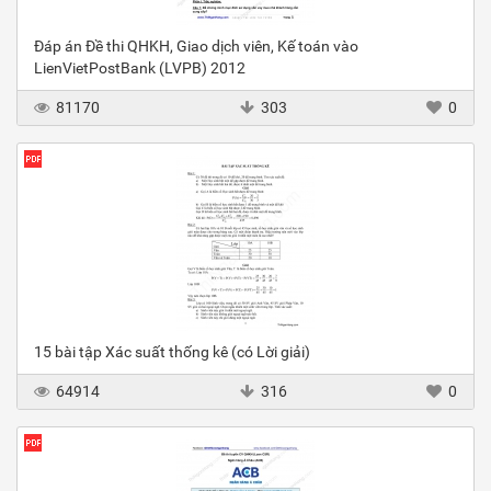
Đáp án Đề thi QHKH, Giao dịch viên, Kế toán vào
LienVietPostBank (LVPB) 2012
81170
303
0
15 bài tập Xác suất thống kê (có Lời giải)
64914
316
0