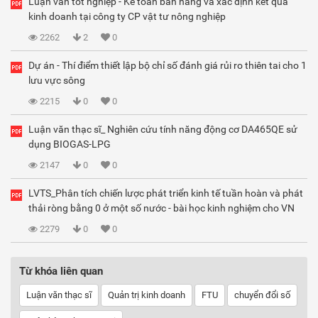
Luận văn tốt nghiệp - Kế toán bán hàng và xác định kết quả
kinh doanh tại công ty CP vật tư nông nghiệp
2262
2
0
Dự án - Thí điểm thiết lập bộ chỉ số đánh giá rủi ro thiên tai cho 1
lưu vực sông
2215
0
0
Luận văn thạc sĩ_ Nghiên cứu tính năng động cơ DA465QE sử
dụng BIOGAS-LPG
2147
0
0
LVTS_Phân tích chiến lược phát triển kinh tế tuần hoàn và phát
thải ròng bằng 0 ở một số nước - bài học kinh nghiệm cho VN
2279
0
0
Từ khóa liên quan
Luận văn thạc sĩ
Quản trị kinh doanh
FTU
chuyển đổi số