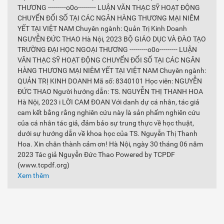
THƯƠNG ---------o0o--------- LUẬN VĂN THẠC SỸ HOẠT ĐỘNG
CHUYỂN ĐỔI SỐ TẠI CÁC NGÂN HÀNG THƯƠNG MẠI NIÊM
YẾT TẠI VIỆT NAM Chuyên ngành: Quản Trị Kinh Doanh
NGUYỄN ĐỨC THAO Hà Nội, 2023 BỘ GIÁO DỤC VÀ ĐÀO TẠO
TRƯỜNG ĐẠI HỌC NGOẠI THƯƠNG ---------o0o--------- LUẬN
VĂN THẠC SỸ HOẠT ĐỘNG CHUYỂN ĐỔI SỐ TẠI CÁC NGÂN
HÀNG THƯƠNG MẠI NIÊM YẾT TẠI VIỆT NAM Chuyên ngành:
QUẢN TRỊ KINH DOANH Mã số: 8340101 Học viên: NGUYỄN
ĐỨC THAO Người hướng dẫn: TS. NGUYỄN THỊ THANH HOA
Hà Nội, 2023 i LỜI CAM ĐOAN Với danh dự cá nhân, tác giả
cam kết bằng rằng nghiên cứu này là sản phẩm nghiên cứu
của cá nhân tác giả, đảm bảo sự trung thực về học thuật,
dưới sự hướng dẫn về khoa học của TS. Nguyễn Thị Thanh
Hoa. Xin chân thành cảm ơn! Hà Nội, ngày 30 tháng 06 năm
2023 Tác giả Nguyễn Đức Thao Powered by TCPDF
(www.tcpdf.org)
Xem thêm