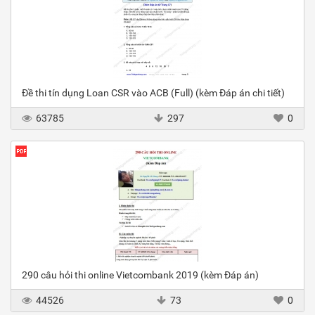
Đề thi tín dụng Loan CSR vào ACB (Full) (kèm Đáp án chi tiết)
63785
297
0
290 câu hỏi thi online Vietcombank 2019 (kèm Đáp án)
44526
73
0