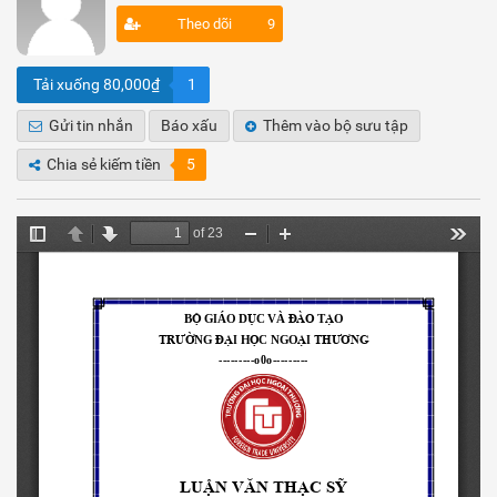
Theo dõi
9
Tải xuống 80,000₫
1
Gửi tin nhắn
Báo xấu
Thêm vào bộ sưu tập
Chia sẻ kiếm tiền
5