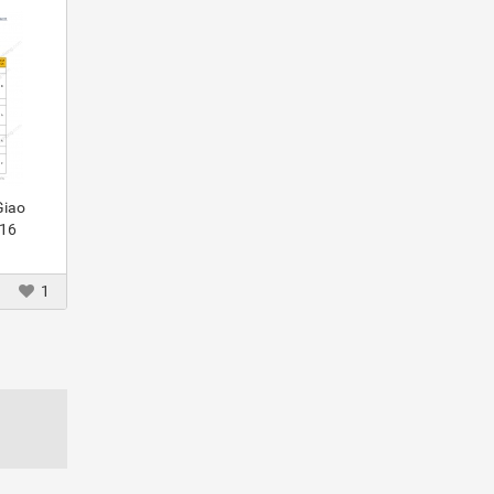
Giao
016
1