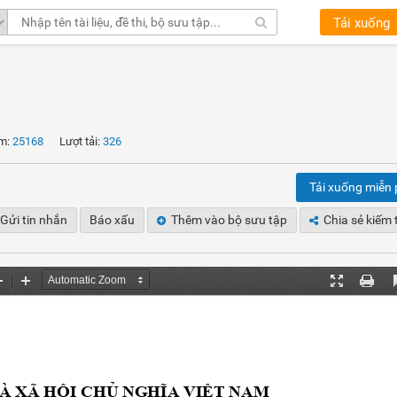
Tải xuống
m:
25168
Lượt tải:
326
Tải xuống miễn 
Gửi tin nhắn
Báo xấu
Thêm vào bộ sưu tập
Chia sẻ kiếm 