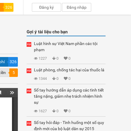
326
Đăng ký
Đăng nhập
Gợi ý tài liệu cho bạn
Luật hình sự Việt Nam phần các tội
phạm
1227
0
0
phí
326
Luật phòng, chống tác hại của thuốc lá
tiền
5
1344
0
0
Sổ tay hướng dẫn áp dụng các tình tiết
tăng nặng, giảm nhẹ trách nhiệm hình
sự
1627
0
0
Sổ tay hỏi đáp - Tình huống một số quy
định mới của bộ luật dân sự 2015