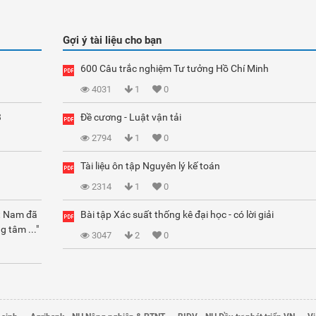
Gợi ý tài liệu cho bạn
600 Câu trắc nghiệm Tư tưởng Hồ Chí Minh
4031
1
0
3
Đề cương - Luật vận tải
2794
1
0
Tài liệu ôn tập Nguyên lý kế toán
2314
1
0
ệt Nam đã
Bài tập Xác suất thống kê đại học - có lời giải
g tâm ..."
3047
2
0