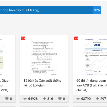
xuống bản đầy đủ (1 trang)
326
, Giao
15 bài tập Xác suất thống
Đề thi tín dụng Loan
ào
kê (có Lời giải)
vào ACB (Full) (kèm
(LVPB)
chi tiết)
3
0
64928
316
0
63790
297