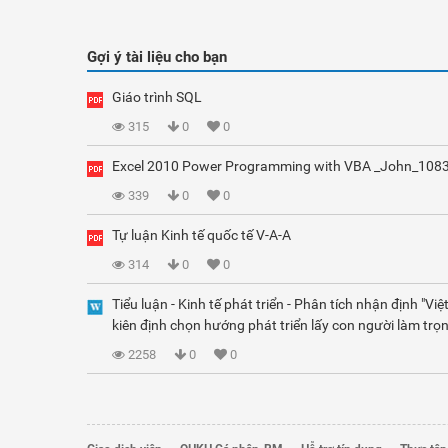
Gợi ý tài liệu cho bạn
Giáo trình SQL
315
0
0
Excel 2010 Power Programming with VBA _John_108
339
0
0
Tự luận Kinh tế quốc tế V-A-A
314
0
0
Tiểu luận - Kinh tế phát triển - Phân tích nhận định "Vi
kiên định chọn hướng phát triển lấy con người làm trọn
2258
0
0