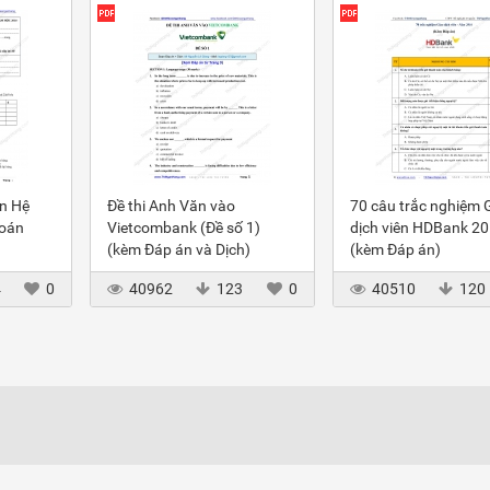
ôn Hệ
Đề thi Anh Văn vào
70 câu trắc nghiệm 
toán
Vietcombank (Đề số 1)
dịch viên HDBank 2
(kèm Đáp án và Dịch)
(kèm Đáp án)
4
0
40962
123
0
40510
120