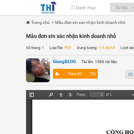
Danh mục
Trang chủ
Mẫu đơn xin xác nhận kinh doanh nhỏ
Mẫu đơn xin xác nhận kinh doanh nhỏ
Số trang:
1
Loại file:
PDF
Dung lượng:
115.48 KB
Lượt xe
GiangBLOG
Tải lên: 1566 tài liệu
Theo dõi
780