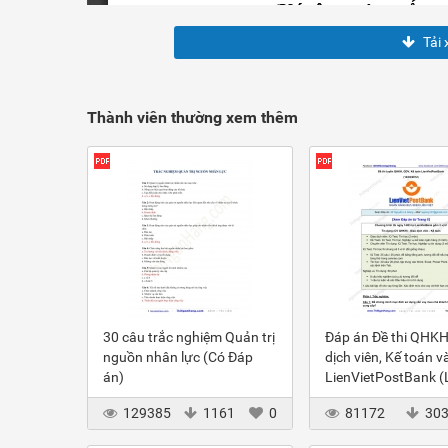
Tải 
Thành viên thường xem thêm
30 câu trắc nghiệm Quản trị
Đáp án Đề thi QHKH
nguồn nhân lực (Có Đáp
dịch viên, Kế toán v
án)
LienVietPostBank 
2012
129385
1161
0
81172
30