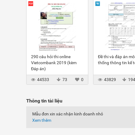
290 câu hỏi thi online
Đề thi và đáp án m
Vietcombank 2019 (kèm
thống thông tin kế 
Đáp án)
44533
73
0
43829
19
Thông tin tài liệu
Mẫu đơn xin xác nhận kinh doanh nhỏ
Xem thêm