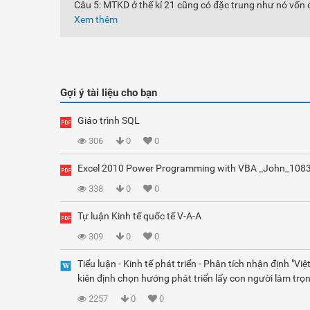
Câu 5: MTKD ở thế kỉ 21 cũng có đặc trung như nó vốn 
Xem thêm
Gợi ý tài liệu cho bạn
Giáo trình SQL
306
0
0
Excel 2010 Power Programming with VBA _John_108
338
0
0
Tự luận Kinh tế quốc tế V-A-A
309
0
0
Tiểu luận - Kinh tế phát triển - Phân tích nhận định "Vi
kiên định chọn hướng phát triển lấy con người làm trọn
2257
0
0