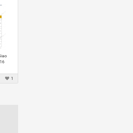
Giao
016
1