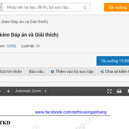
Tải xuống
 (kèm Đáp án và Giải thích)
kèm Đáp án và Giải thích)
em:
12052
Lượt tải:
10
Tải xuống 15,0
Gửi tin nhắn
Báo xấu
Thêm vào bộ sưu tập
Chia sẻ kiếm 