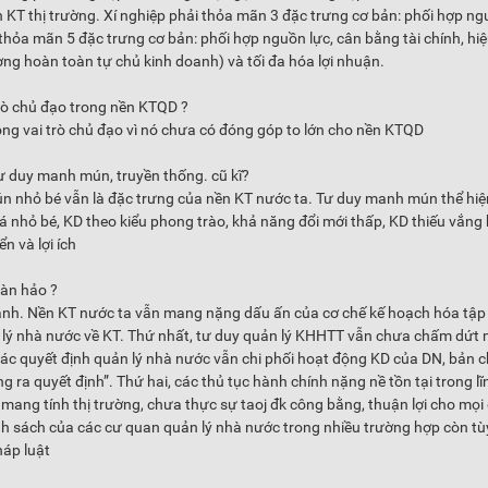
n KT thị trường. Xí nghiệp phải thỏa mãn 3 đặc trưng cơ bản: phối hợp n
 thỏa mãn 5 đặc trưng cơ bản: phối hợp nguồn lực, cân bằng tài chính, hiệ
ng hoàn toàn tự chủ kinh doanh) và tối đa hóa lợi nhuận.
trò chủ đạo trong nền KTQD ?
ng vai trò chủ đạo vì nó chưa có đóng góp to lớn cho nền KTQD
 duy manh mún, truyền thống. cũ kĩ?
n nhỏ bé vẫn là đặc trưng của nền KT nước ta. Tư duy manh mún thể hiệ
 nhỏ bé, KD theo kiểu phong trào, khả năng đổi mới thấp, KD thiếu vắng
ển và lợi ích
oàn hảo ?
hành. Nền KT nước ta vẫn mang nặng dấu ấn của cơ chế kế hoạch hóa tập
ản lý nhà nước về KT. Thứ nhất, tư duy quản lý KHHTT vẫn chưa chấm dứt
các quyết định quản lý nhà nước vẫn chi phối hoạt động KD của DN, bản 
a quyết định”. Thứ hai, các thủ tục hành chính nặng nề tồn tại trong lĩ
mang tính thị trường, chưa thực sự taoj đk công bằng, thuận lợi cho mọi 
h sách của các cư quan quản lý nhà nước trong nhiều trường hợp còn tùy
háp luật