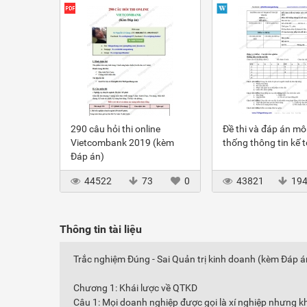
290 câu hỏi thi online
Đề thi và đáp án m
Vietcombank 2019 (kèm
thống thông tin kế 
Đáp án)
44522
73
0
43821
19
Thông tin tài liệu
Trắc nghiệm Đúng - Sai Quản trị kinh doanh (kèm Đáp án
Chương 1: Khái lược về QTKD
Câu 1: Mọi doanh nghiệp được gọi là xí nghiệp nhưng k