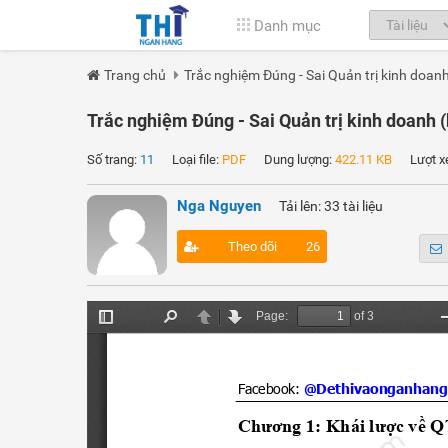
Danh mục
Trang chủ
Trắc nghiệm Đúng - Sai Quản trị kinh doanh
Trắc nghiệm Đúng - Sai Quản trị kinh doanh (
Số trang:
11
Loại file:
PDF
Dung lượng:
422.11 KB
Lượt x
Nga Nguyen
Tải lên: 33 tài liệu
Theo dõi
26