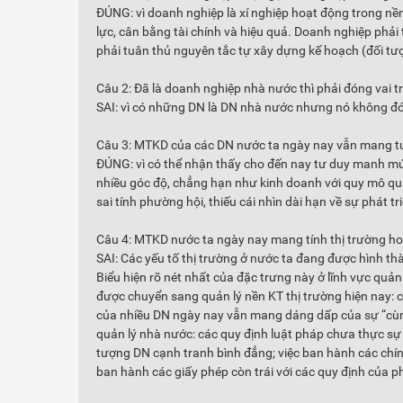
ĐÚNG: vì doanh nghiệp là xí nghiệp hoạt động trong nề
lực, cân bằng tài chính và hiệu quả. Doanh nghiệp phải
phải tuân thủ nguyên tắc tự xây dựng kế hoạch (đối tượ
Câu 2: Đã là doanh nghiệp nhà nước thì phải đóng vai 
SAI: vì có những DN là DN nhà nước nhưng nó không đó
Câu 3: MTKD của các DN nước ta ngày nay vẫn mang tư
ĐÚNG: vì có thể nhận thấy cho đến nay tư duy manh mú
nhiều góc độ, chẳng hạn như kinh doanh với quy mô quá
sai tính phường hội, thiếu cái nhìn dài hạn về sự phát tri
Câu 4: MTKD nước ta ngày nay mang tính thị trường h
SAI: Các yếu tố thị trường ở nước ta đang được hình t
Biểu hiện rõ nét nhất của đặc trưng này ở lĩnh vực qu
được chuyển sang quản lý nền KT thị trường hiện nay: 
của nhiều DN ngày nay vẫn mang dáng dấp của sự “cùng r
quản lý nhà nước: các quy định luật pháp chưa thực sự 
tượng DN cạnh tranh bình đẳng; việc ban hành các chín
ban hành các giấy phép còn trái với các quy định của p