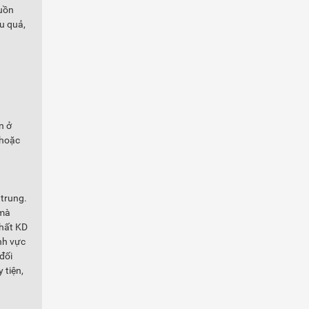
guồn
u quả,
n ở
 hoặc
 trung.
 mà
chất KD
nh vực
đối
 tiện,