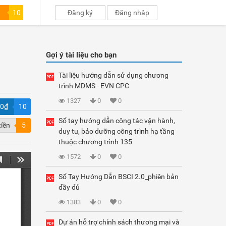
10
Đăng ký
Đăng nhập
Gợi ý tài liệu cho bạn
Tài liệu hướng dẫn sử dụng chương
trình MDMS - EVN CPC
1327
0
0
00₫
10
Sổ tay hướng dẫn công tác vận hành,
tiền
5
duy tu, bảo dưỡng công trình hạ tầng
thuộc chương trình 135
1572
0
0
Sổ Tay Hướng Dẫn BSCI 2.0_phiên bản
đầy đủ
1383
0
0
Dự án hỗ trợ chính sách thương mại và