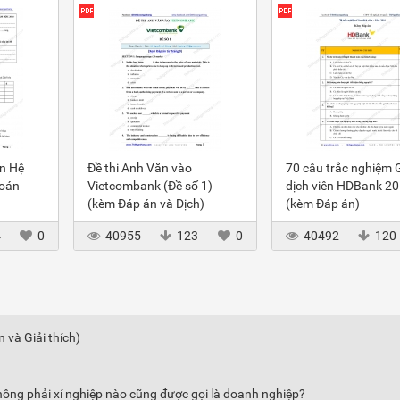
ôn Hệ
Đề thi Anh Văn vào
70 câu trắc nghiệm 
toán
Vietcombank (Đề số 1)
dịch viên HDBank 2
(kèm Đáp án và Dịch)
(kèm Đáp án)
4
0
40955
123
0
40492
120
 và Giải thích)
hông phải xí nghiệp nào cũng được gọi là doanh nghiệp?