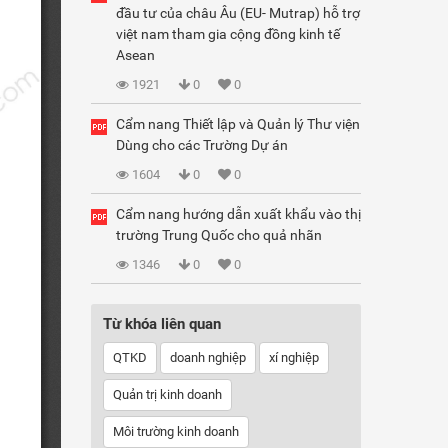
đầu tư của châu Âu (EU- Mutrap) hỗ trợ
việt nam tham gia cộng đồng kinh tế
Asean
1921
0
0
Cẩm nang Thiết lập và Quản lý Thư viện
Dùng cho các Trường Dự án
1604
0
0
Cẩm nang hướng dẫn xuất khẩu vào thị
trường Trung Quốc cho quả nhãn
1346
0
0
Từ khóa liên quan
QTKD
doanh nghiệp
xí nghiệp
Quản trị kinh doanh
Môi trường kinh doanh