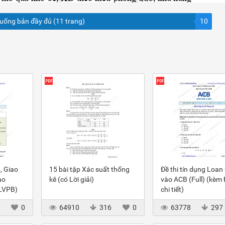
xuống bản đầy đủ (11 trang)
10
, Giao
15 bài tập Xác suất thống
Đề thi tín dụng Loan
ào
kê (có Lời giải)
vào ACB (Full) (kèm
(LVPB)
chi tiết)
3
0
64910
316
0
63778
297