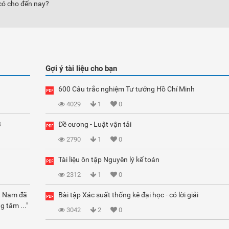
có cho đến nay?
Gợi ý tài liệu cho bạn
600 Câu trắc nghiệm Tư tưởng Hồ Chí Minh
4029
1
0
3
Đề cương - Luật vận tải
2790
1
0
Tài liệu ôn tập Nguyên lý kế toán
2312
1
0
ệt Nam đã
Bài tập Xác suất thống kê đại học - có lời giải
g tâm ..."
3042
2
0