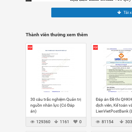
Tải 
Thành viên thường xem thêm
30 câu trắc nghiệm Quản trị
Đáp án Đề thi QHKH
nguồn nhân lực (Có Đáp
dịch viên, Kế toán v
án)
LienVietPostBank 
2012
129360
1161
0
81154
30