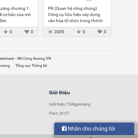
 lượng chương 1:
PR (Quan hệ công chúng)
ề cơ bản của mô
Công cụ hữu hiệu xây dựng
 đơn
văn hóa tổ chức trong thời kì
hội nhập
0
0
2009
0
0
etinbank - NH Công thương VN
Thương
Tổng cục Thống kê
Giới thiệu
Giới thiệu ThiNganHang
Pass: jb127
Nhắn cho chúng tôi