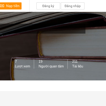
Nạp tiền
Đăng ký
Đăng nhập
7
19
211
Lượt xem
Người quan tâm
Tài liệu