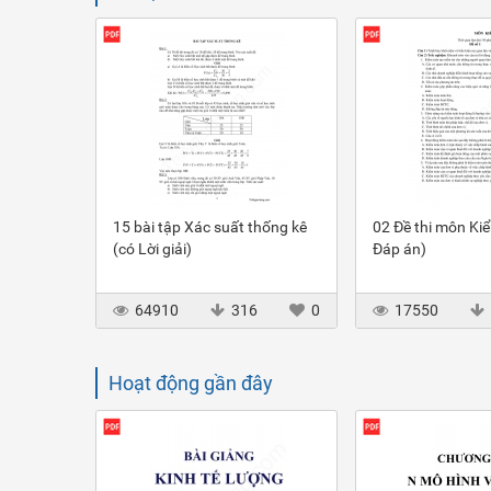
15 bài tập Xác suất thống kê
02 Đề thi môn Ki
(có Lời giải)
Đáp án)
64910
316
0
17550
Hoạt động gần đây