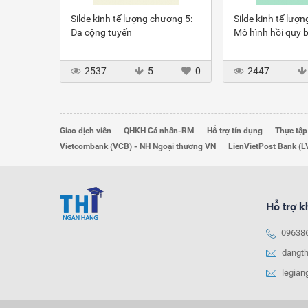
Silde kinh tế lượng chương 5:
Silde kinh tế lượ
Đa cộng tuyến
Mô hình hồi quy b
2537
5
0
2447
Giao dịch viên
QHKH Cá nhân-RM
Hỗ trợ tín dụng
Thực tập
Vietcombank (VCB) - NH Ngoại thương VN
LienVietPost Bank (L
Hỗ trợ 
09638
dangt
legia