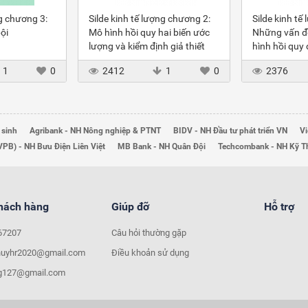
ng chương 3:
Silde kinh tế lượng chương 2:
Silde kinh tế
ội
Mô hình hồi quy hai biến ước
Những vấn đ
lượng và kiểm định giả thiết
hình hồi quy
1
0
2412
1
0
2376
 sinh
Agribank - NH Nông nghiệp & PTNT
BIDV - NH Đầu tư phát triển VN
Vi
VPB) - NH Bưu Điện Liên Việt
MB Bank - NH Quân Đội
Techcombank - NH Kỹ 
khách hàng
Giúp đỡ
Hỗ trợ
67207
Câu hỏi thường gặp
huyhr2020@gmail.com
Điều khoản sử dụng
ng127@gmail.com