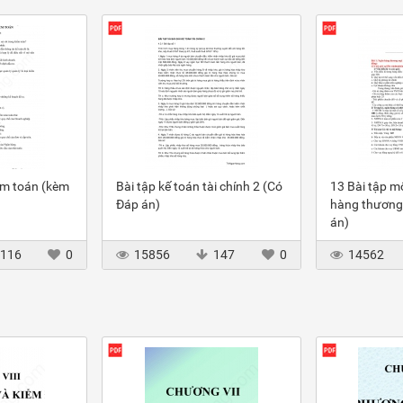
ểm toán (kèm
Bài tập kế toán tài chính 2 (Có
13 Bài tập m
Đáp án)
hàng thương
án)
116
0
15856
147
0
14562