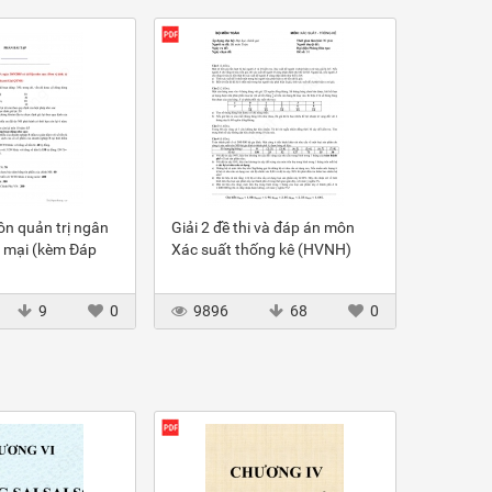
ôn quản trị ngân
Giải 2 đề thi và đáp án môn
 mại (kèm Đáp
Xác suất thống kê (HVNH)
9
0
9896
68
0