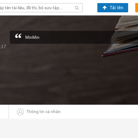
Tải lên
MinMin
:17
Thông tin cá nhân