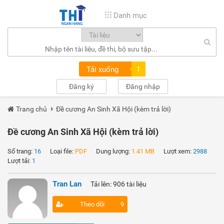
Danh mục
Tải xuống
1
Đăng ký
Đăng nhập
Trang chủ
Đề cương An Sinh Xã Hội (kèm trả lời)
Đề cương An Sinh Xã Hội (kèm trả lời)
Số trang:
16
Loại file:
PDF
Dung lượng:
1.41 MB
Lượt xem:
2988
Lượt tải:
1
Tran Lan
Tải lên: 906 tài liệu
Theo dõi
9