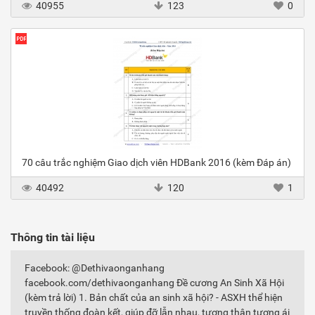
40955
123
0
70 câu trắc nghiệm Giao dịch viên HDBank 2016 (kèm Đáp án)
40492
120
1
Thông tin tài liệu
Facebook: @Dethivaonganhang
facebook.com/dethivaonganhang Đề cương An Sinh Xã Hội
(kèm trả lời) 1. Bản chất của an sinh xã hội? - ASXH thể hiện
truyền thống đoàn kết, giúp đỡ lẫn nhau, tương thân tương ái