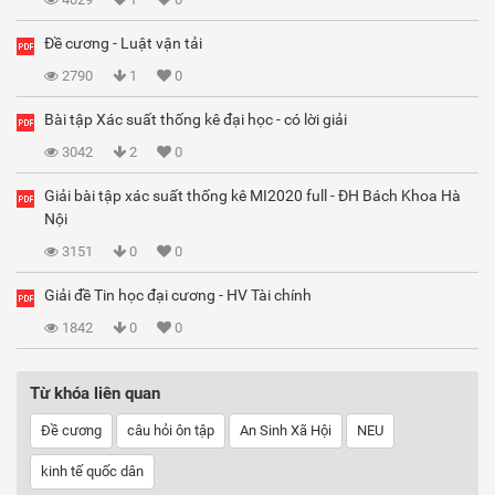
Đề cương - Luật vận tải
2790
1
0
Bài tập Xác suất thống kê đại học - có lời giải
3042
2
0
Giải bài tập xác suất thống kê MI2020 full - ĐH Bách Khoa Hà
Nội
3151
0
0
Giải đề Tin học đại cương - HV Tài chính
1842
0
0
Từ khóa liên quan
Đề cương
câu hỏi ôn tập
An Sinh Xã Hội
NEU
kinh tế quốc dân