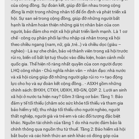
của cộng đồng. Sự đoàn kết, giúp đỡ lẫn nhau trong cộng
đồng là một trong những nhân tố để ổn định và phát triển xã
hội. Sự san sẻ trong cộng đồng, giúp đỡ những người bất
hạnh là nhằm hoàn thiện những giá trị nhân bản của con
người, bảo đảm cho một xã hội phát triển lành mạnh. Là 1 cơ
chế - công cụ phân phối lại thu nhập cá nhân trong xã hội
theo chiều ngang (nam, nữ, già ,trẻ…) và chiều dọc (giàu –
nghèo) - Là sự che chắn, bảo vệ thành viên trong xã hội trước
rủi ro, biến cố bất lợi tuỳ thuộc vào điều kiện, hoàn cảnh mỗi
quốc gia. Thể hiện rõ ràng nhất quyền của con người được
LHQ công nhận - Chủ nghĩa nhân văn – nhân đạo: nhà nước
và xã hội cùng giúp đỡ những người gặp rủi ro => tạo động
lực cho họ và sự đoàn kết cộng đồng.. - ASXH gồm những
chính sách: BHXH, CTXH, UĐXH, XĐ-GN, QDP. 2. Lưới an sinh
xã hội ở nước ta hiện nay? Gồm 3 tầng cơ bản: Tầng 1: Bảo
đảm y tế tối thiểu (chăm sóc sức khỏe tối thiểu và tham gia
bảo hiểm y tế); thu nhập tối thiểu cho người nghèo, người
thất nghiệp, người già và trẻ em và các đối tượng đặc biệt
khác. Nguồn tài chính của tầng 1 do nhà nước đảm bảo là
chính thông qua nguồn thu từ thuế. Tầng 2: Bảo hiểm xã hội
bắt buộc và các hình thức an sinh khác có đóng góp của