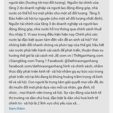
người dân (hướng tới mọi đối tượng). Nguồn tài chính của
tầng 2 do doanh nghiệp và người lao động đóng góp, nhà
nước có thể hỗ trợ một phần cho một số đối tượng. Tầng 3:
Bảo hiểm xã hội tự nguyện (cho một số đối tượng nhất định).
Nguồn tài chính của tầng 3 do doanh nghiệp và người lao
động đóng góp, nhà nước hỗ trợ thông qua chính sách thuế
thu nhập 3. Vì sao trong điều kiện hiện nay Chính phủ các
nước lại đặc biệt quan tâm đến vấn đề an sinh xã hội? Với
những biến đổi nhanh chóng và phức tạp của thế giớ, hầu hết
các nước phải tiến hành cải cách để phát triển, thuận theo xu
hướng thế giớ là cải cách mô JB.com.vn | ThiNganHang.com
| Giangblog.com Trang 1 Facebook: @Dethivaonganhang
facebook.com/dethivaonganhang hình và chính sách, nhằm
thúc đẩy phát triẻn kinh tế - xã hội nhằm gq sự bức xúc trong
phát triển nội tại khi đang bị khủng hoảng trầm trọng về kinh
tế và xã hội. Con người là trung tâm giải quyết mọi vấn đề, do
đó muốn đổi mới phải dựa vào mỗi cá nhân, gia đình, tổ
chức… mọi thành viên trong xã hội. Sự vận động của kinh tế
thị trường và dân chủ hoá, đặc biệt là dân chủ hoá kinh tế
chính trị - xã hội là 2 lĩnh vực chủ yếu của xã...
Xem thêm