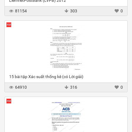
LienVietPostBank (LVPB) 2012
81154
303
0
15 bài tập Xác suất thống kê (có Lời giải)
64910
316
0