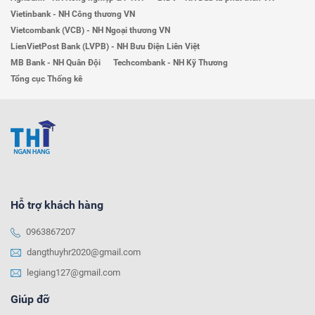
Vietinbank - NH Công thương VN
Vietcombank (VCB) - NH Ngoại thương VN
LienVietPost Bank (LVPB) - NH Bưu Điện Liên Việt
MB Bank - NH Quân Đội
Techcombank - NH Kỹ Thương
Tổng cục Thống kê
Hỗ trợ khách hàng
0963867207
dangthuyhr2020@gmail.com
legiang127@gmail.com
Giúp đỡ