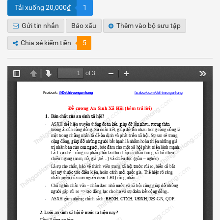
Tải xuống 20,000₫
1
Gửi tin nhắn
Báo xấu
Thêm vào bộ sưu tập
Chia sẻ kiếm tiền
5