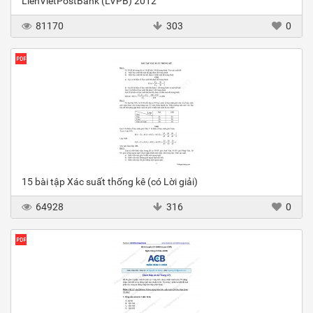
LienVietPostBank (LVPB) 2012
81170
303
0
15 bài tập Xác suất thống kê (có Lời giải)
64928
316
0