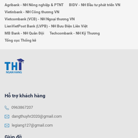
Agribank - NH Nông nghiệp & PTNT
BIDV - NH Đầu tư phát triển VN
Vietinbank - NH Công thương VN
Vietcombank (VCB) - NH Ngoại thương VN
LienVietPost Bank (LVPB) - NH Bưu Điện Liên Việt
MB Bank - NH Quân Đội
Techcombank - NH Kỹ Thương
Tổng cục Thống kê
Hỗ trợ khách hàng
0963867207
dangthuyhr2020@gmail.com
legiang127@gmail.com
Giúp đỡ