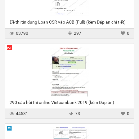
Đề thi tín dụng Loan CSR vào ACB (Full) (kèm Đáp án chi tiết)
63790
297
0
290 câu hỏi thi online Vietcombank 2019 (kèm Đáp án)
44531
73
0