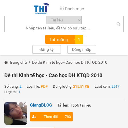
Danh mục
Tải xuống
1
Đăng ký
Đăng nhập
Trang chủ
Đề thi Kinh tế học - Cao học ĐH KTQD 2010
Đề thi Kinh tế học - Cao học ĐH KTQD 2010
Số trang:
2
Loại file:
PDF
Dung lượng:
215.51 KB
Lượt xem:
2917
Lượt tải:
1
GiangBLOG
Tải lên: 1566 tài liệu
Theo dõi
780