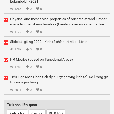
Eslambolchi-2021
1265
0
0
Physical and mechanical properties of oriented strand lumber
made from an Asian bamboo (Dendrocalamus asper Backer)
1179
0
0
Slide bài giảng 2022 - Kinh tế chính tri Mác - Lênin
1789
0
0
HR Metrics (based on Functional Areas)
1783
0
0
Tiểu luận Môn Phân tích định lượng trong kinh tế - Đo lường giá
trị của ngân hàng
2011
0
0
Từ khóa liên quan
Kinh tế học
Cao học
ĐH KTQD