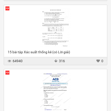
15 bài tập Xác suất thống kê (có Lời giải)
64940
316
0