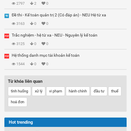
2797
2
0
Đề thi - Kế toán quản trị 2 (Có đáp án) - NEU Hệ từ xa
3163
0
0
Trắc nghiệm - hệ từ xa - NEU - Nguyên lý kế toán
3125
0
0
Hệ thống danh mục tài khoản kế toán
1544
0
0
Từ khóa liên quan
tình huống
xử lý
vi phạm
hành chính
đầu tư
thuế
hoá đơn
Hot trending