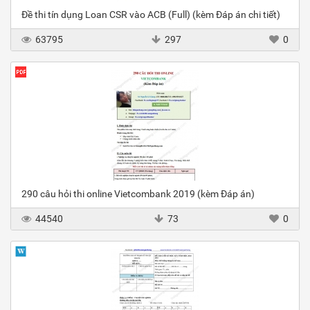
Đề thi tín dụng Loan CSR vào ACB (Full) (kèm Đáp án chi tiết)
63795
297
0
290 câu hỏi thi online Vietcombank 2019 (kèm Đáp án)
44540
73
0