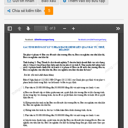
Gửi tin nhắn
Báo xấu
Thêm vào bộ sưu tập
Chia sẻ kiếm tiền
5