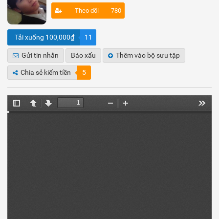
Theo dõi
780
Tải xuống 100,000₫
11
Gửi tin nhắn
Báo xấu
Thêm vào bộ sưu tập
Chia sẻ kiếm tiền
5