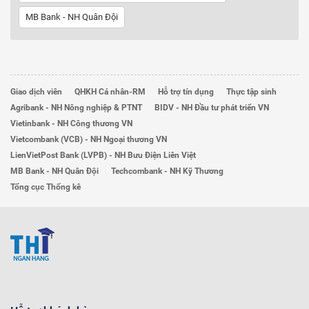
MB Bank - NH Quân Đội
Giao dịch viên
QHKH Cá nhân-RM
Hỗ trợ tín dụng
Thực tập sinh
Agribank - NH Nông nghiệp & PTNT
BIDV - NH Đầu tư phát triển VN
Vietinbank - NH Công thương VN
Vietcombank (VCB) - NH Ngoại thương VN
LienVietPost Bank (LVPB) - NH Bưu Điện Liên Việt
MB Bank - NH Quân Đội
Techcombank - NH Kỹ Thương
Tổng cục Thống kê