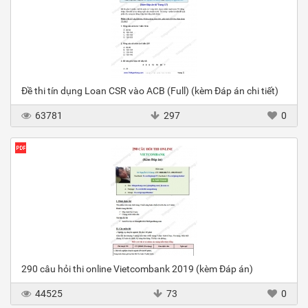
Đề thi tín dụng Loan CSR vào ACB (Full) (kèm Đáp án chi tiết)
63781
297
0
290 câu hỏi thi online Vietcombank 2019 (kèm Đáp án)
44525
73
0