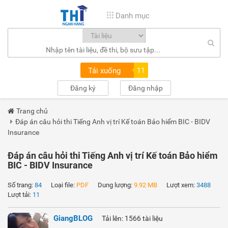
Danh mục
Tải xuống
11
Đăng ký
Đăng nhập
Trang chủ
Đáp án câu hỏi thi Tiếng Anh vị trí Kế toán Bảo hiểm BIC - BIDV
Insurance
Đáp án câu hỏi thi Tiếng Anh vị trí Kế toán Bảo hiểm
BIC - BIDV Insurance
Số trang:
84
Loại file:
PDF
Dung lượng:
9.92 MB
Lượt xem:
3488
Lượt tải:
11
GiangBLOG
Tải lên: 1566 tài liệu