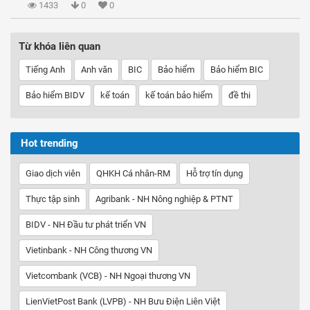
1433
0
0
Từ khóa liên quan
Tiếng Anh
Anh văn
BIC
Bảo hiểm
Bảo hiểm BIC
Bảo hiểm BIDV
kế toán
kế toán bảo hiểm
đề thi
Hot trending
Giao dịch viên
QHKH Cá nhân-RM
Hỗ trợ tín dụng
Thực tập sinh
Agribank - NH Nông nghiệp & PTNT
BIDV - NH Đầu tư phát triển VN
Vietinbank - NH Công thương VN
Vietcombank (VCB) - NH Ngoại thương VN
LienVietPost Bank (LVPB) - NH Bưu Điện Liên Việt