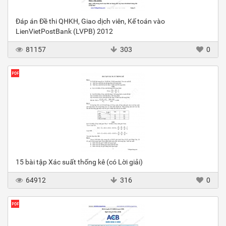
Đáp án Đề thi QHKH, Giao dịch viên, Kế toán vào
LienVietPostBank (LVPB) 2012
81157
303
0
15 bài tập Xác suất thống kê (có Lời giải)
64912
316
0