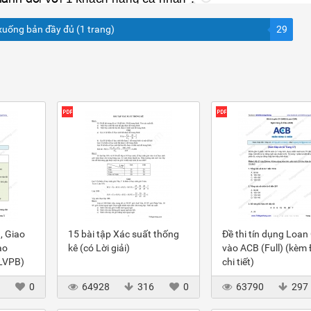
xuống bản đầy đủ (1 trang)
29
, Giao
15 bài tập Xác suất thống
Đề thi tín dụng Loan
ào
kê (có Lời giải)
vào ACB (Full) (kèm
(LVPB)
chi tiết)
3
0
64928
316
0
63790
297