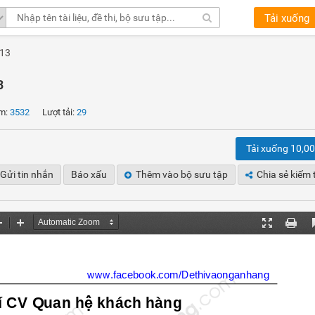
Tải xuống
013
3
m:
3532
Lượt tải:
29
Tải xuống 10,0
Gửi tin nhắn
Báo xấu
Thêm vào bộ sưu tập
Chia sẻ kiếm 