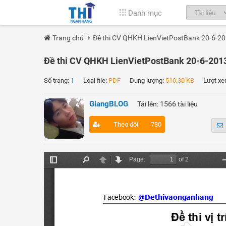
Danh mục
Trang chủ
Đề thi CV QHKH LienVietPostBank 20-6-2
Đề thi CV QHKH LienVietPostBank 20-6-201
Số trang:
1
Loại file:
PDF
Dung lượng:
510.30 KB
Lượt xe
GiangBLOG
Tải lên: 1566 tài liệu
Theo dõi
780