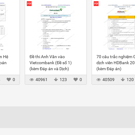
ôn Hệ
Đề thi Anh Văn vào
70 câu trắc nghiệm 
toán
Vietcombank (Đề số 1)
dịch viên HDBank 2
(kèm Đáp án và Dịch)
(kèm Đáp án)
4
0
40961
123
0
40509
120