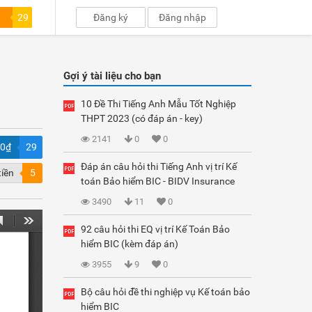
29
Đăng ký
Đăng nhập
Gợi ý tài liệu cho bạn
10 Đề Thi Tiếng Anh Mẫu Tốt Nghiệp
THPT 2023 (có đáp án - key)
2141
0
0
00₫
29
Đáp án câu hỏi thi Tiếng Anh vị trí Kế
tiền
5
toán Bảo hiểm BIC - BIDV Insurance
3490
11
0
92 câu hỏi thi EQ vị trí Kế Toán Bảo
hiểm BIC (kèm đáp án)
3955
9
0
Bộ câu hỏi đề thi nghiệp vụ Kế toán bảo
hiểm BIC