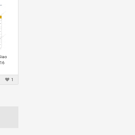
Giao
016
1