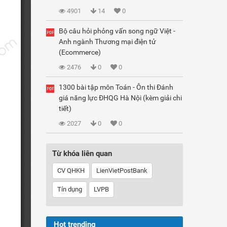
4901
14
0
Bộ câu hỏi phỏng vấn song ngữ Việt -
Anh ngành Thương mại điện tử
(Ecommerce)
2476
0
0
1300 bài tập môn Toán - Ôn thi Đánh
giá năng lực ĐHQG Hà Nội (kèm giải chi
tiết)
2027
0
0
Từ khóa liên quan
CV QHKH
LienVietPostBank
Tín dụng
LVPB
Hot trending