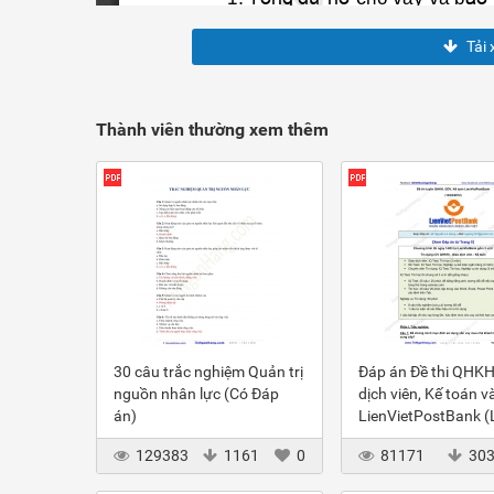
Tải 
Thành viên thường xem thêm
30 câu trắc nghiệm Quản trị
Đáp án Đề thi QHKH
nguồn nhân lực (Có Đáp
dịch viên, Kế toán v
án)
LienVietPostBank 
2012
129383
1161
0
81171
30