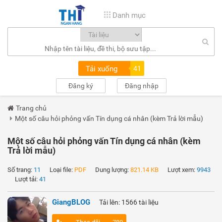
Danh mục
Tải xuống
41
Đăng ký
Đăng nhập
Trang chủ
Một số câu hỏi phỏng vấn Tín dụng cá nhân (kèm Trả lời mẫu)
Một số câu hỏi phỏng vấn Tín dụng cá nhân (kèm
Trả lời mẫu)
Số trang:
11
Loại file:
PDF
Dung lượng:
821.14 KB
Lượt xem:
9943
Lượt tải:
41
GiangBLOG
Tải lên: 1566 tài liệu