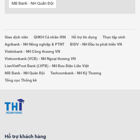
MB Bank - NH Quân Đội
Giao dịch viên
QHKH Cá nhân-RM
Hỗ trợ tín dụng
Thực tập sinh
Agribank - NH Nông nghiệp & PTNT
BIDV - NH Đầu tư phát triển VN
Vietinbank - NH Công thương VN
Vietcombank (VCB) - NH Ngoại thương VN
LienVietPost Bank (LVPB) - NH Bưu Điện Liên Việt
MB Bank - NH Quân Đội
Techcombank - NH Kỹ Thương
Tổng cục Thống kê
Hỗ trợ khách hàng