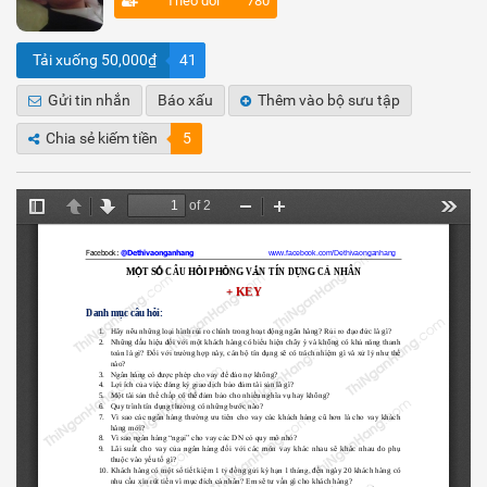
Theo dõi
780
Tải xuống 50,000₫
41
Gửi tin nhắn
Báo xấu
Thêm vào bộ sưu tập
Chia sẻ kiếm tiền
5