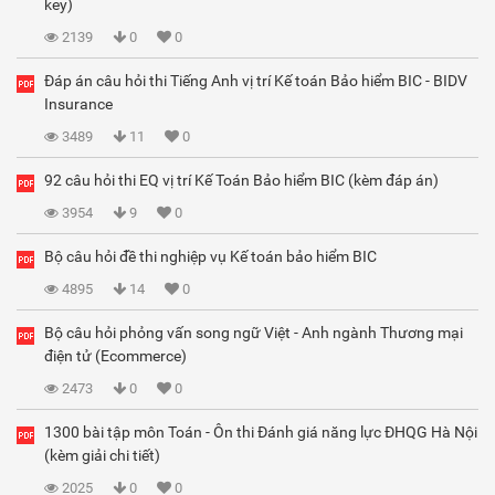
key)
2139
0
0
Đáp án câu hỏi thi Tiếng Anh vị trí Kế toán Bảo hiểm BIC - BIDV
Insurance
3489
11
0
92 câu hỏi thi EQ vị trí Kế Toán Bảo hiểm BIC (kèm đáp án)
3954
9
0
Bộ câu hỏi đề thi nghiệp vụ Kế toán bảo hiểm BIC
4895
14
0
Bộ câu hỏi phỏng vấn song ngữ Việt - Anh ngành Thương mại
điện tử (Ecommerce)
2473
0
0
1300 bài tập môn Toán - Ôn thi Đánh giá năng lực ĐHQG Hà Nội
(kèm giải chi tiết)
2025
0
0