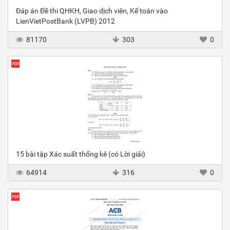
Đáp án Đề thi QHKH, Giao dịch viên, Kế toán vào
LienVietPostBank (LVPB) 2012
81170
303
0
15 bài tập Xác suất thống kê (có Lời giải)
64914
316
0