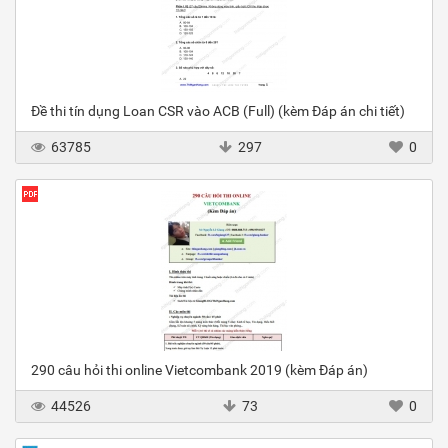
Đề thi tín dụng Loan CSR vào ACB (Full) (kèm Đáp án chi tiết)
63785
297
0
290 câu hỏi thi online Vietcombank 2019 (kèm Đáp án)
44526
73
0