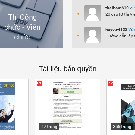
thaibam610
Vừ
20 câu IQ thi Vi
Thi Công
chức - Viên
huyvuvi123
Vừa
chức
Hướng dẫn lập 
Tài liệu bản quyền
67 trang
355 trang