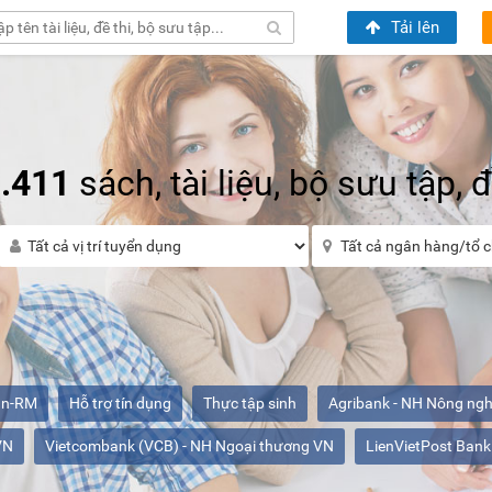
Tải lên
.411
sách, tài liệu, bộ sưu tập, đề
ân-RM
Hỗ trợ tín dụng
Thực tập sinh
Agribank - NH Nông ng
VN
Vietcombank (VCB) - NH Ngoại thương VN
LienVietPost Bank 