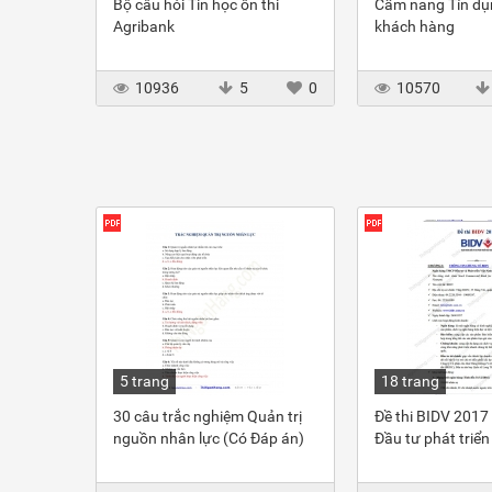
 vấn
Bộ câu hỏi Tin học ôn thi
Cẩm nang Tín dụ
Agribank
khách hàng
1
10936
5
0
10570
5 trang
18 trang
Ngân
30 câu trắc nghiệm Quản trị
Đề thi BIDV 201
N) các
nguồn nhân lực (Có Đáp án)
Đầu tư phát triể