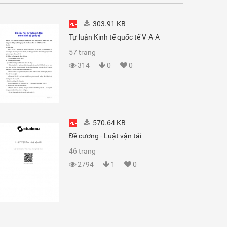
303.91 KB
Tự luận Kinh tế quốc tế V-A-A
57 trang
314
0
0
570.64 KB
Đề cương - Luật vận tải
46 trang
2794
1
0