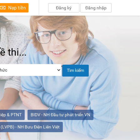
Nạp tiền
Đăng ký
Đăng nhập
 thi...
Tìm kiếm
hiệp & PTNT
BIDV - NH Đầu tư phát triển VN
(LVPB) - NH Bưu Điện Liên Việt