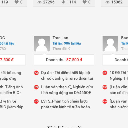
1119
0
27296
1114
0
15062
LOG
Tran Lan
Bao
66 tài liệu
Tải lên: 906 tài liệu
Tải l
 780
Theo dõi: 9
Theo
7.500 đ
Doanh thu:
87.500 đ
Doanh 
kết bổ sung
Dự án - Thí điểm thiết lập bộ
10 Đề Thi
g cấp ứng
chỉ số đánh giá rủi ro thiên tai
Nghiệp TH
n hàng
cho 1 lưu vực sông
án - key)
thi Tiếng Anh
Luận văn thạc sĩ_ Nghiên cứu
[Luận văn 
ảo hiểm BIC -
tính năng động cơ DA465QE
sản cố địn
sử dụng BIOGAS-LPG
phần Môi 
 vị trí Kế
LVTS_Phân tích chiến lược
[Luận văn 
Đông
BIC (kèm đáp
phát triển kinh tế tuần hoàn
nhà nước v
và phát thải ròng bằng 0 ở
trên địa 
một số nước - bài học kinh
Liêm, thà
nghiệm cho VN