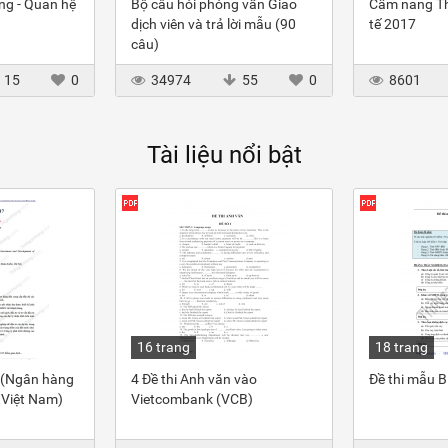
ng - Quan hệ
Bộ câu hỏi phỏng vấn Giao
Cẩm nang T
dịch viên và trả lời mẫu (90
tế 2017
câu)
15
0
34974
55
0
8601
Tài liệu nổi bật
16 trang
18 trang
7 (Ngân hàng
4 Đề thi Anh văn vào
Đề thi mẫu 
n Việt Nam)
Vietcombank (VCB)