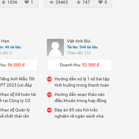
1036
1
29463
747
0
229
 Han
Việt Anh Bùi
ên: 46 tài liệu
Tải lên: 544 tài liệu
 dõi: 2
Theo dõi: 113
thu:
56.000 đ
Doanh thu:
52.500 đ
 Tiếng Anh Mẫu Tốt
Hướng dẫn xử lý 1 số bài tập
PT 2023 (có đáp
tình huống trong thanh toán
quốc tế
thạc sĩ] Kế toán tài
Hướng dẫn soạn thảo các
h tại Công ty Cổ
điều khoản trong hợp đồng
trường Đô thị Hà
thuê tàu chuyến GENCON
thạc sĩ] Quản lý
Đáp án 85 câu hỏi trắc
ề chất thải rắn
nghiệm về ngân sách nhà
bàn Quận Bắc Từ
nước ( TCTT)
nh phố Hà Nội