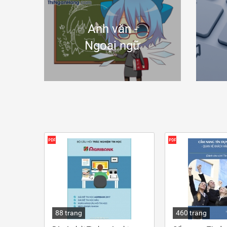
Anh văn -
Ngoại ngữ
88 trang
460 trang