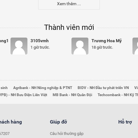
Xem thêm ...
Thành viên mới
ong1
3105vmh
Trương Hoa Mỹ
1 giờ trước.
18 giờ trước.
 sinh
Agribank - NH Nông nghiệp & PTNT
BIDV - NH Đầu tư phát triển VN
Vi
VPB) - NH Bưu Điện Liên Việt
MB Bank - NH Quân Đội
Techcombank - NH Kỹ 
khách hàng
Giúp đỡ
Hỗ trợ
67207
Câu hỏi thường gặp