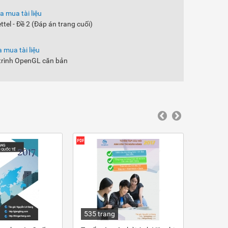
a mua tài liệu
ettel - Đề 2 (Đáp án trang cuối)
 mua tài liệu
trình OpenGL căn bản
535 trang
430 tr