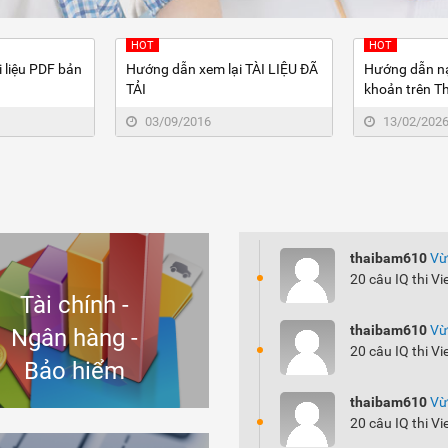
HOT
HOT
 liệu PDF bản
Hướng dẫn xem lại TÀI LIỆU ĐÃ
Hướng dẫn nạp
TẢI
khoản trên 
03/09/2016
13/02/202
thaibam610
Vừ
20 câu IQ thi Vi
Tài chính -
thaibam610
Vừ
Ngân hàng -
20 câu IQ thi Vi
Bảo hiểm
thaibam610
Vừ
20 câu IQ thi Vi