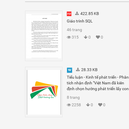
422.85 KB
Giáo trình SQL
46 trang
315
0
0
28.33 KB
Tiểu luận - Kinh tế phát triển - Phân
tích nhận định "Việt Nam đã kiên
định chọn hướng phát triển lấy con
người làm trọng tâm ..."
8 trang
2258
0
0