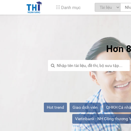
Danh mục
Hơn 8
Hot trend
Giao dịch viên
QHKH Cá nh
Vietinbank - NH Công thương 