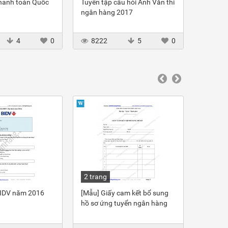
hanh toán Quốc
Tuyển tập câu hỏi Anh Văn thi
Cẩm nan
ngân hàng 2017
2018
4
0
8222
5
0
153
2 trang
2 trang
BIDV năm 2016
[Mẫu] Giấy cam kết bổ sung
Đề thi c
hồ sơ ứng tuyển ngân hàng
hàng Li