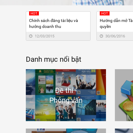
HOT
HOT
Chính sách đăng tài liệu và
Hướng dẫn mở Tài
hưởng doanh thu
quyền
12/03/2015
30/06/2016
Danh mục nổi bật
Đề thi -
Phỏng vấn