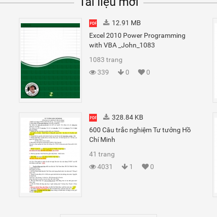
Tài liệu mới
12.91 MB
Excel 2010 Power Programming
with VBA _John_1083
1083 trang
339
0
0
328.84 KB
600 Câu trắc nghiệm Tư tưởng Hồ
Chí Minh
41 trang
4031
1
0