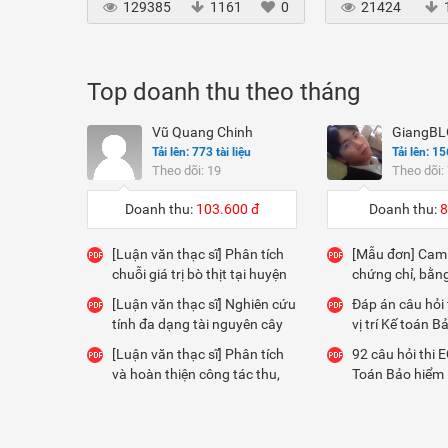
0
129385
1161
0
21424
Top doanh thu theo tháng
Vũ Quang Chinh
GiangB
Tải lên: 773 tài liệu
Tải lên: 15
Theo dõi: 19
Theo dõi:
Doanh thu:
103.600 đ
Doanh thu:
8
[Luận văn thạc sĩ] Phân tích
[Mẫu đơn] Cam 
chuỗi giá trị bò thịt tại huyện
chứng chỉ, bằn
Ba Chẽ, tỉnh Quảng Ninh
tuyển vào ngâ
[Luận văn thạc sĩ] Nghiên cứu
Đáp án câu hỏi 
Vietcombank
tính đa dạng tài nguyên cây
vị trí Kế toán B
thuốc và đề xuất giải pháp
BIDV Insurance
[Luận văn thạc sĩ] Phân tích
92 câu hỏi thi EQ
bảo tồn tại khu bảo tồn thiên
và hoàn thiện công tác thu,
Toán Bảo hiểm 
nhiên Thần Sa - Phượng
chi bảo hiểm xã hội, bảo hiểm
án)
Hoàng, tỉnh Thái Nguyên
y tế bắt buộc tại Bảo hiểm xã
hội Quận 4 HCM