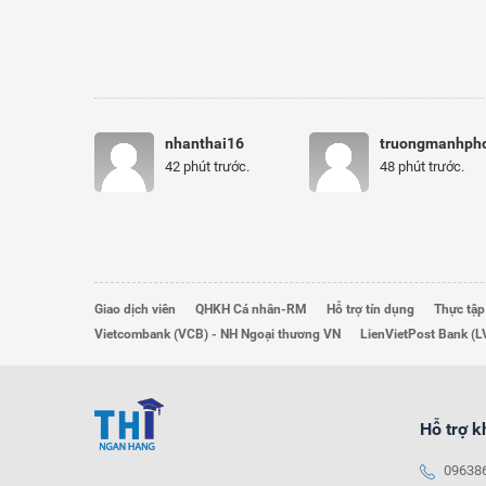
nhanthai16
truongmanhph
42 phút trước.
48 phút trước.
Giao dịch viên
QHKH Cá nhân-RM
Hỗ trợ tín dụng
Thực tập
Vietcombank (VCB) - NH Ngoại thương VN
LienVietPost Bank (L
Hỗ trợ 
09638